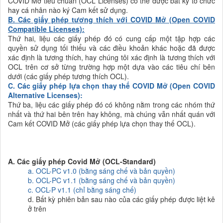
COVID Mở tiêu chuẩn (OCL Licenses) có thể được bất kỳ tổ chức
hay cá nhân nào ký Cam kết sử dụng.
B. Các giấy phép tương thích với COVID Mở (Open COVID
Compatible Licenses):
Thứ hai, liệu các giấy phép đó có cung cấp một tập hợp các
quyền sử dụng tối thiểu và các điều khoản khác hoặc đã được
xác định là tương thích, hay chúng tôi xác định là tương thích với
OCL trên cơ sở từng trường hợp một dựa vào các tiêu chí bên
dưới (các giấy phép tương thích OCL).
C.
Các giấy phép lựa chọn thay thế COVID Mở
(
Open COVID
Alternative Licenses
)
:
Thứ ba, liệu các giấy phép đó có không nằm trong các nhóm thứ
nhất và thứ hai bên trên hay không, mà chúng vẫn nhất quán với
Cam kết COVID Mở (các giấy phép lựa chọn thay thế OCL).
A. Các giấy phép Covid Mở (OCL-Standard)
a. OCL-PC v1.0 (
bằng sáng chế
và bản quyền
)
b. OCL-PC v1.1 (
bằng sáng chế
và bản quyền
)
c. OCL-P v1.1 (
chỉ bằng sáng chế
)
d. Bất kỳ phiên bản sau nào của các giấy phép được liệt kê
ở trên