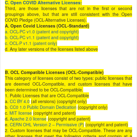
C. Open COVID Alternative Licenses:
Third, are those licenses that are not in the first or second
groupings above, but that are still consistent with the Open
COVID Pledge (OCL-Alternative Licenses).
A. Open Covid Licenses (OCL-Standard)
a. OCL-PC v1.0 (patent and copyright)
b. OCL-PC v1.1 (patent and copyright)
c. OCL-P v1.1 (patent only)
d. Any later versions of the licenses listed above
B. OCL Compatible Licenses (OCL-Compatible)
This category of licenses consist of two types: public licenses that
are deemed OCL-Compatible, and custom licenses that have
been determined to be OCL-Compatible.
1. Public Licenses that are OCL-Compatible
a.
CC BY 4.0
(all versions) (copyright only)
b.
CC0 1.0 Public Domain Dedication
(copyright only)
c.
MIT license
(copyright and patent)
d
.
Apache 2.0 license
(copyright and patent)
e.
CERN OHL Version 2 – Permissive (P)
(copyright and patent)
2. Custom licenses that may be OCL-Compatible. These are any
other licenses that meet the following criteria and contain at a