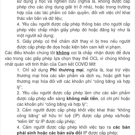
sử dụng y học và nghiên cứu
(nghĩa là, không được cấp
phép cho các ứng dụng giải trí ở nhà), hoặc trong trường
hợp của các tác phẩm có bản quyền, đối với việc chỉ khai
thác văn bản và dữ liệu;
4. Yêu cầu người được cấp phép thông báo cho người cấp
phép việc chấp nhận giấy phép đó hoặc đăng ký như là
một người sử dụng;
5. Giấy phép có thể chấm dứt thay vì bị treo nếu người
được cấp phép đe dọa hoặc kiện bên cam kết vi phạm.
Các điều khoản chúng tôi
không
coi là chấp nhận được để đưa
vào trong các giấy phép lựa chọn thay thế OCL vì chúng không
nhất quán với tinh thần của Cam kết COVID Mở:
1. Chỉ sử dụng
Phi thương mại
,
nghĩa là
,
loại trừ việc
thương mại hóa các sản phẩm
và dịch vụ, hoặc giới hạn
thương mại hóa đối với các khoản phí “công bằng và hợp
lý”;
2. Yêu
cầu người được cấp phép làm cho các sản phẩm
được cấp phép sẵn sàng
không mất tiền
, có chi phí hoặc
các khoản phí “công bằng và hợp lý”;
3. Cấm người được cấp phép khỏi việc khai thác “không
công bằng” sở hữu trí tuệ (IP) được cấp phép và/hoặc
“kiếm lời” từ IP được cấp phép;
4.
Cấm người được cấp phép
khỏi việc tạo ra
các bản
phái sinh hoặc các bản sửa đổi
IP được cấp phép;