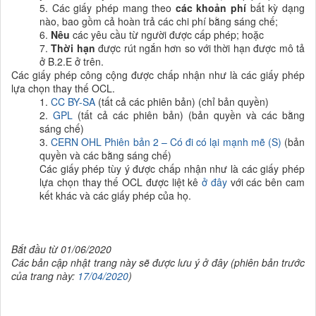
5.
Các giấy phép mang theo
các khoản phí
bất kỳ dạng
nào, bao gồm cả hoàn trả các chi phí bằng sáng chế
;
6.
Nêu
các yêu cầu từ người được cấp phép
;
hoặc
7.
Thời hạn
được
rút ngắn hơn so với thời hạn được mô tả
ở B.2.E ở trên.
Các giấy phép
công cộng được chấp nhận như là các giấy phép
lựa chọn thay thế OCL.
1.
CC BY-SA
(
tất cả các phiên bản
) (
chỉ bản quyền
)
2.
GPL
(
tất cả các phiên bản
) (
bản quyền và các bằng
sáng chế
)
3.
CERN OHL
Phiên bản
2 –
Có đi có lại mạnh mẽ
(S)
(
bản
quyền và các bằng sáng chế
)
Các giấy phép tùy ý được chấp nhận như là các giấy phép
lựa chọn thay thế OCL được liệt kê
ở đây
với các bên cam
kết khác và các giấy phép của họ.
Bắt đầu từ 01/06/
2020
Các bản cập nhật trang này sẽ được lưu ý ở đây (phiên bản trước
của trang này:
17/04/2020
)