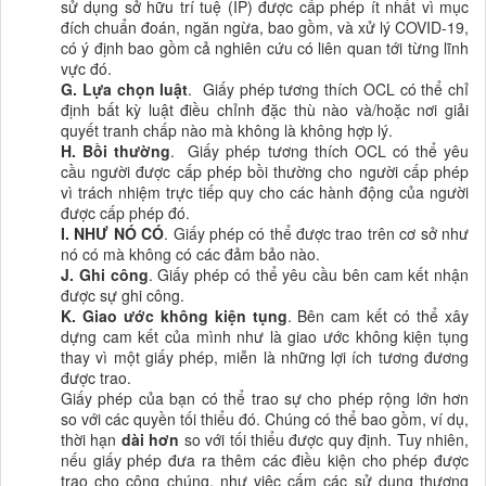
sử dụng sở hữu trí tuệ
(IP) được cấp phép ít nhất vì mục
đích chuẩn đoán, ngăn ngừa, bao gồm, và xử lý COVID-19,
có ý định bao gồm cả nghiên cứu có liên quan tới từng lĩnh
vực đó.
G.
Lựa chọn luật
.
Giấy phép tương thích OCL có thể chỉ
định bất kỳ luật điều chỉnh đặc thù nào và/hoặc nơi giải
quyết tranh chấp nào mà không là không hợp lý
.
H.
Bồi thường
.
Giấy phép tương thích
OCL
có thể yêu
cầu người được cấp phép
bồi thường cho người cấp phép
vì trách nhiệm trực tiếp quy cho các hành động của người
được cấp phép đó.
I.
NHƯ NÓ CÓ
.
Giấy phép có thể được trao trên
cơ sở
như
nó có mà không có các đảm bảo nào.
J.
Ghi công
.
Giấy phép có thể yêu cầu bên cam kết nhận
được sự ghi công.
K.
Giao ước không kiện tụng
.
Bên cam kết
có thể
xây
dựng
cam kết của mình như là giao ước không kiện tụng
thay vì một giấy phép, miễn là những lợi ích tương đương
được trao.
Giấy phép của bạn
có thể trao sự cho phép rộng lớn hơn
so với các quyền tối thiểu đó. Chúng có thể bao gồm, ví dụ,
thời hạn
dài hơn
so với tối thiểu được quy định. Tuy nhiên,
nếu giấy phép đưa ra thêm các điều kiện cho phép được
trao cho công chúng, như việc cấm các sử dụng thương