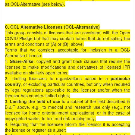
as OCL-Alternative (see below).
C. OCL Alternative Licenses (OCL-Alternative)
This group consists of licenses that are consistent with the Open
COVID Pledge but that may contain terms that do not satisfy the
terms and conditions of (A) or (B), above.
Terms that we consider
acceptable
for inclusion in a OCL-
Alternative License:
1.
Share-Alike
, copyleft and grant back clauses that require the
licensee to make modifications and derivatives of licensed IPR
available on similarly open terms;
2. Limiting licensees to organizations based in a
particular
country
, or excluding particular countries, but only when required
by legal regulations applicable to the licensor and/or when the
licensor has country-limited rights;
3.
Limiting the field of use
to a subset of the field described in
B.2.F above, e.g., to medical and research use only (e.g., not
licensed for home entertainment applications), or in the case of
copyrighted works, to text and data mining only;
4. Requiring that the licensee inform the licensor it is accepting
the license or register as a user;