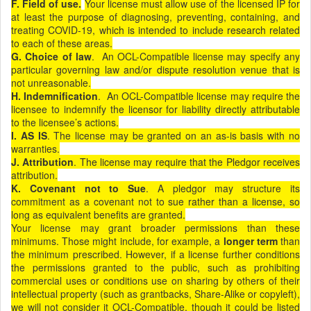
F.
Field
of use.
Your license must allow use of the licensed IP for
at least the purpose of diagnosing, preventing, containing, and
treating COVID-19, which is intended to include research related
to each of these areas.
G.
Cho
ice of law
. An OCL-Compatible license may specify any
particular governing law and/or dispute resolution venue that is
not unreasonable.
H.
Inde
mnification
. An OCL-Compatible license may require the
licensee to indemnify the licensor for liability directly attributable
to the licensee’s actions.
I.
AS
IS
. The license may be granted on an as-is basis with no
warranties.
J.
Att
ribution
. The license may require that the Pledgor receives
attribution.
K.
Covena
nt not to Sue
. A pledgor may structure its
commitment as a covenant not to sue rather than a license, so
long as equivalent benefits are granted.
Your license may grant broader permissions than these
minimums. Those might include, for example, a
longer term
than
the minimum prescribed. However, if a license further conditions
the permissions granted to the public, such as prohibiting
commercial uses or conditions use on sharing by others of their
intellectual property (such as grantbacks, Share-Alike or copyleft),
we will not consider it OCL-Compatible, though it could be listed