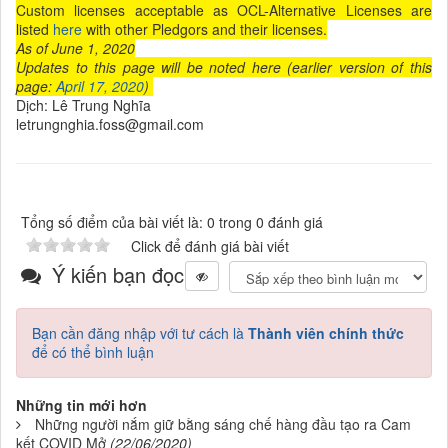
Custom licenses acceptable as OCL-Alternative Licenses are
listed
here
with other Pledgors and their licenses.
As of June 1, 2020
Updates to this page will be noted here (earlier version of this
page:
April 17, 2020
)
Dịch: Lê Trung Nghĩa
letrungnghia.foss@gmail.com
Tổng số điểm của bài viết là: 0 trong 0 đánh giá
Click để đánh giá bài viết
Ý kiến bạn đọc
Bạn cần đăng nhập với tư cách là
Thành viên chính thức
để có thể bình luận
Những tin mới hơn
Những người nắm giữ bằng sáng chế hàng đầu tạo ra Cam
kết COVID Mở
(22/06/2020)