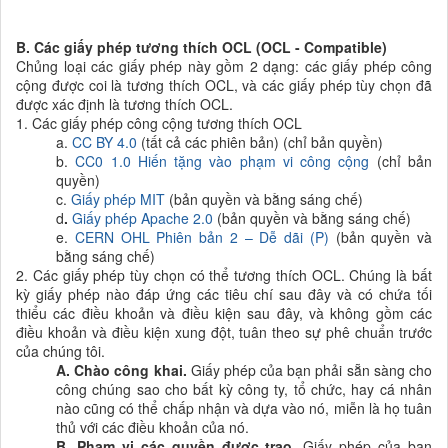
B. Các giấy phép tương thích OCL (OCL - Compatible)
Chủng loại các giấy phép này gồm 2 dạng: các giấy phép công
cộng được coi là tương thích OCL, và các giấy phép tùy chọn đã
được xác định là tương thích OCL.
1. Các giấy phép công cộng tương thích OCL
a.
CC BY 4.0
(
tất cả các phiên bản) (chỉ bản quyền)
b.
CC0 1.0
Hiến tặng vào phạm vi công cộng
(c
hỉ bản
quyền
)
c.
Giấy phép M
IT
(
bản quyền
và bằng sáng chế
)
d
.
Giấy phép A
pache 2.0
(
bản quyền và bằng sáng chế
)
e.
CERN OHL
Phiên bản
2 – Dễ dãi (P)
(
bản quyền và
bằng sáng chế
)
2. Các giấy phép tùy chọn có thể tương thích OCL. Chúng là bất
kỳ giấy phép nào đáp ứng các tiêu chí sau đây và có chứa tối
thiểu các điều khoản và điều kiện sau đây, và không gồm các
điều khoản và điều kiện xung đột, tuân theo sự phê chuẩn trước
của chúng tôi.
A.
Chào công khai
.
Giấy phép của bạn phải sẵn sàng
cho
công chúng sao cho bất kỳ công ty, tổ chức, hay cá nhân
nào cũng có thể chấp nhận và dựa vào nó, miễn là họ tuân
thủ với các điều khoản của nó.
B.
Phạm vi các quyền được trao
.
Giấy phép của bạn