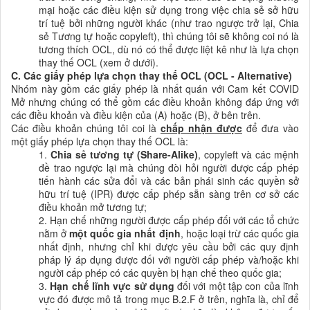
mại hoặc các điều kiện sử dụng trong việc chia sẻ sở hữu
trí tuệ bởi những người khác (như trao ngược trở lại, Chia
sẻ Tương tự hoặc copyleft), thì chúng tôi sẽ không coi nó là
tương thích OCL, dù nó có thể được liệt kê như là lựa chọn
thay thế OCL (xem ở dưới).
C. Các giấy phép lựa chọn thay thế OCL (OCL - Alternative)
Nhóm này gồm các giấy phép là nhất quán với Cam kết COVID
Mở nhưng chúng có thể gồm các điều khoản không đáp ứng với
các điều khoản và điều kiện của (A) hoặc (B), ở bên trên.
Các điều khoản chúng tôi coi là
chấp nhận được
để đưa vào
một giấy phép lựa chọn thay thế OCL là:
1.
Chia sẻ tương tự (S
hare-Alike
)
, copyleft
và các mệnh
đề trao ngược lại mà chúng đòi hỏi người được cấp phép
tiến hành các sửa đổi và các bản phái sinh các quyền sở
hữu trí tuệ
(IPR) được cấp phép sẵn sàng trên cơ sở các
điều khoản mở tương tự;
2.
Hạn chế những người được cấp phép đối với các tổ chức
nằm ở
một quốc gia
nhất định
, hoặc loại trừ các quốc gia
nhất định, nhưng chỉ khi được yêu cầu bởi các quy định
pháp lý áp dụng được đối với người cấp phép và/hoặc khi
người cấp phép có các quyền bị hạn chế theo quốc gia;
3.
Hạn chế lĩnh vực sử dụng
đối
với một tập con của lĩnh
vực đó được mô tả trong mục B.2.F ở trên, nghĩa là, chỉ để