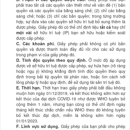
phải trao tất cả các quyền cần thiết như về
vấn đề
(1) bản
quyền
và các quyền của bằng sáng chế; (2) chỉ các bằng
sáng chế; hoặc (3) chỉ các bản quyền; trong từng trường
hợp, sự đưa vào các quyền sở hữu trí tuệ bổ sung thêm là
được phép. Giấy phép đó có thể chỉ định liệu
tất cả
hay chỉ
một vài
sở hữu trí tuệ (IP) bạn sở hữu hoặc kiểm soát
được cấp phép.
C.
Các khoản phí
.
Giấy phép phải không có phí bản
quyền
và được thanh toán đầy đủ rồi cho các sử dụng
trong phạm vi của giấy phép đó.
D.
Tính độc quyền theo quy định
.
Ở
mức độ áp dụng
được về sở hữu trí tuệ được cấp phép, sự hứa hẹn (rõ ràng
hoặc ngụ ý) không khẳng định tính độc quyền theo quy
định trong bất kỳ quyền tài phán nào,
hoặc tìm cách nới
lỏng pháp lý hoặc quy định, để sử dụng tài sản trí tuệ đó.
E.
Thời hạn
.
Thời
hạn trao giấy phép
phải bắt đầu không
muộn hơn ngày 01/12/2019, và kết thúc không sớm hơn sự
kết thúc của đại dịch COVID-19 như được WHO tuyên bố
cộng thêm 1 năm, nhưng bạn cũng có thể chỉ định ngày
tháng kết thúc chắc chắn nếu WHO theo đó không tuyên
bố kết thúc đại dịch, miễn là không sớm hơn ngày
01/01/2023.
F.
Lĩnh vực sử dụng
.
Giấy phép của bạn phải cho phép