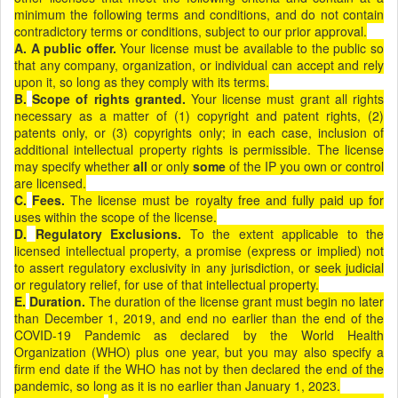
minimum the following terms and conditions, and do not contain
contradictory terms or conditions, subject to our prior approval.
A. A public offer.
Your license must be available to the public so
that any company, organization, or individual can accept and rely
upon it, so long as they comply with its terms.
B.
Scope of rights granted.
Your license must grant all rights
necessary as a matter of (1) copyright and patent rights, (2)
patents only, or (3) copyrights only; in each case, inclusion of
additional intellectual property rights is permissible. The license
may specify whether
all
or only
some
of the IP you own or control
are licensed.
C.
F
ees.
The license must be royalty free and fully paid up for
uses within the scope of the license.
D.
Reg
ulatory Exclusions.
To the extent applicable to the
licensed intellectual property, a promise (express or implied) not
to assert regulatory exclusivity in any jurisdiction, or seek judicial
or regulatory relief, for use of that intellectual property.
E.
D
uration.
The duration of the license grant must begin no later
than December 1, 2019, and end no earlier than the end of the
COVID-19 Pandemic as declared by the World Health
Organization (WHO) plus one year, but you may also specify a
firm end date if the WHO has not by then declared the end of the
pandemic, so long as it is no earlier than January 1, 2023.