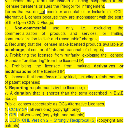
5. License may terminate instead of being suspended if the
licensee threatens or sues the Pledgor for infringement.
Terms that we do
not
consider acceptable for inclusion in OCL-
Alternative Licenses because they are inconsistent with the spirit
of the Open COVID Pledge:
1.
Non-commercial
use only, i.e., excluding the
commercialization of products and services, or limiting
commercialization to “fair and reasonable” charges;
2. Requiring that the licensee make licensed products available at
no charge
, at cost or at “fair and reasonable” charges;
3. Prohibiting the licensee from “unfairly” exploiting the licensed
IP and/or “profiteering” from the licensed IP;
4. Prohibiting the licensee from making
derivatives or
modifications
of the licensed IP;
5. Licenses that bear
fees
of any kind, including reimbursement
of patent expenses;
6.
Reporting
requirements by the licensee; or
7. A
duration
that is shorter than the term described in B.2.E
above.
Public licenses acceptable as OCL-Alternative Licenses.
1.
CC BY-SA
(all versions) (copyright only)
2.
GPL
(all versions) (copyright and patents)
3.
CERN OHL Version 2 – Strongly Reciprocal (S)
(copyright and
patents)