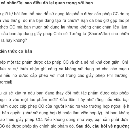
cá nhân/Tại sao điều đó lại quan trọng với bạn
 giờ tự hỏi làm thế nào để sử dụng tác phẩm được cấp phép CC do n
ra vào thứ gì đó mà bạn đang tạo ra chưa? Bạn đã bao giờ gặp tác 
phép CC mà bạn muốn sử dụng lại nhưng không chắc chắn liệu làm
 cầu bạn áp dụng giấy phép Chia sẻ Tương tự (ShareAlike) cho nhữn
 ra hay không?
iến thức cơ bản
hép một tác phẩm được cấp phép CC và chia sẻ nó khá đơn giản. Chỉ
ưa ra sự thừa nhận ghi công và không sử dụng nó cho các mục 
i nếu nó được cấp phép với một trong các giấy phép Phi thương
rcial).
u gì sẽ xảy ra nếu bạn đang thay đổi một tác phẩm được cấp phé
hợp nó vào một tác phẩm mới? Đầu tiên, hãy nhớ rằng nếu việc bạ
phẩm được cấp phép CC của người khác rơi vào trường hợp ngoại lệ 
ề bản quyền (như sử dụng hợp lý hoặc làm việc hợp lý), thì bạn khôn
nào theo giấy phép CC. Nếu không đúng như vậy, bạn cần phải dựa
 CC để được phép tùy chỉnh tác phẩm đó.
Sau đó, câu hỏi về ngưỡn