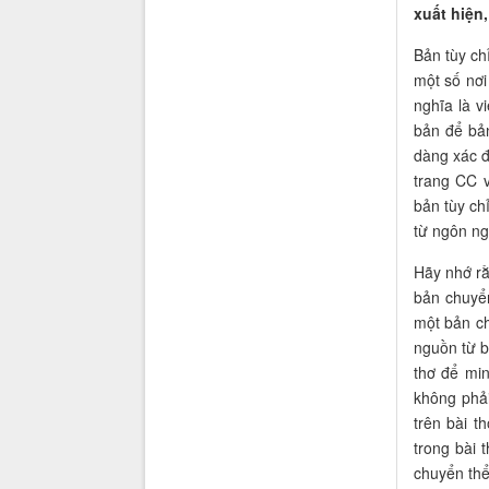
xuất hiện
Bản tùy ch
một số nơi
nghĩa là v
bản để bả
dàng xác đ
trang CC 
bản tùy ch
từ ngôn n
Hãy nhớ rằ
bản chuyể
một bản ch
nguồn từ b
thơ để min
không phải
trên bài t
trong bài 
chuyển thể