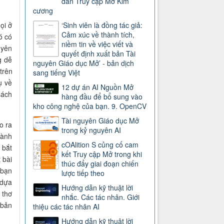
dẫn Truy cập Mở Kim
cương
ọi ở
‘Sinh viên là đồng tác giả:
Cảm xúc về thành tích,
ó có
niềm tin về việc viết và
uyên
quyết định xuất bản Tài
g dễ
nguyên Giáo dục Mở’ - bản dịch
trên
sang tiếng Việt
ụ về
12 dự án AI Nguồn Mở
sách
hàng đầu để bổ sung vào
kho công nghệ của bạn. 9. OpenCV
Tài nguyên Giáo dục Mở
o ra
trong kỷ nguyên AI
hành
cOAlition S củng cố cam
 bắt
kết Truy cập Mở trong khi
 bài
thúc đẩy giai đoạn chiến
 bạn
lược tiếp theo
 dựa
Hướng dẫn kỹ thuật lời
 thơ
nhắc. Các tác nhân. Giới
 bản
thiệu các tác nhân AI
Hướng dẫn kỹ thuật lời