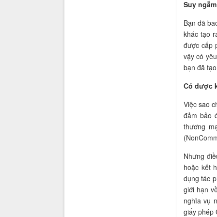
Suy ngẫm 
Bạn đã bao
khác tạo 
được cấp 
vậy có yêu
bạn đã tạo
Có được k
Việc sao c
đảm bảo đ
thương mạ
(NonComme
Nhưng điề
hoặc kết 
dụng tác 
giới hạn v
nghĩa vụ 
giấy phép