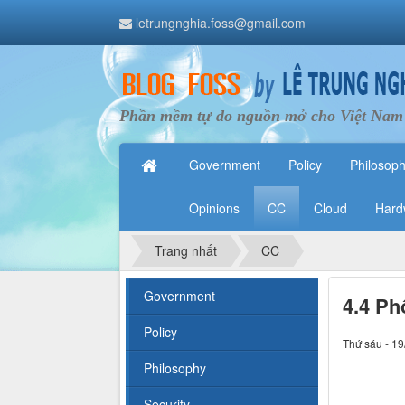
letrungnghia.foss@gmail.com
Phần mềm tự do nguồn mở cho Việt Nam
Government
Policy
Philosop
Opinions
CC
Cloud
Hard
Trang nhất
CC
Government
4.4 Ph
Policy
Thứ sáu - 19
Philosophy
Security