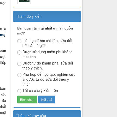
được
Thăm dò ý kiến
Bạn quan tâm gì nhất ở mã nguồn
n là
mở?
mại
Liên tục được cải tiến, sửa đổi
bởi cả thế giới.
 bản
Được sử dụng miễn phí không
được
mất tiền.
tiếp
Được tự do khám phá, sửa đổi
theo ý thích.
Phù hợp để học tập, nghiên cứu
vì được tự do sửa đổi theo ý
thích.
 bản
Tất cả các ý kiến trên
 xác
. Sự
nhất
 một
Thống kê truy cập