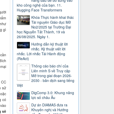
hàng đầu để bổ sung vào
kho công nghệ của bạn. 11.
Hugging Face Transformers
gười
Khóa Thực hành khai thác
phẩm
Tài nguyên Giáo dục Mở
 như
No2/2025 tại Trường Đại
g gì
học Nguyễn Tất Thành, 19 và
26/08/2025. Ngày 1.
Hướng dẫn kỹ thuật lời
nhắc. Kỹ thuật viết lời
nhắc. Lời nhắc Tái Hành động
 cần
(ReAct)
đích
Thông cáo báo chí của
 mại
Liên minh S về Truy cập
Mở trong giai đoạn 2026-
2030 - bản dịch sang tiếng
p CC
Việt
n sử
DigComp 3.0: Khung năng
hoặc
lực số châu Âu
g có
Dự án DIAMAS đưa ra
 vào
Khuyến nghị và Hướng
g sẽ