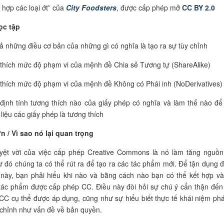
 hợp các loại ớt” của
City Foodsters
, được cấp phép mở
CC BY 2.0
ọc tập
ả những điều cơ bản của những gì có nghĩa là tạo ra sự tùy chỉnh
 thích mức độ phạm vi của mệnh đề Chia sẻ Tương tự (ShareAlike)
 thích mức độ phạm vi của mệnh đề Không có Phái inh (NoDerivatives)
định tính tương thích nào của giấy phép có nghĩa và làm thế nào để
 liệu các giấy phép là tương thích
n / Vì sao nó lại quan trọng
uyệt vời của việc cấp phép Creative Commons là nó làm tăng nguồn
 đó chúng ta có thể rút ra để tạo ra các tác phẩm mới. Để tận dụng 
này, bạn phải hiểu khi nào và bằng cách nào bạn có thể kết hợp và
tác phẩm được cấp phép CC. Điều này đòi hỏi sự chú ý cẩn thận đến
CC cụ thể được áp dụng, cũng như sự hiểu biết thực tế khái niệm phá
 chỉnh như vấn đề về bản quyền.