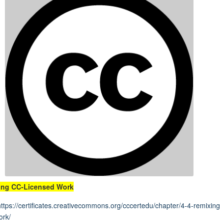
ing CC-Licensed Work
https://certificates.creativecommons.org/cccertedu/chapter/4-4-remixing
ork/