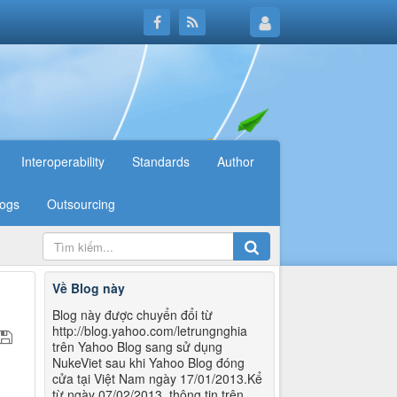
Interoperability
Standards
Author
logs
Outsourcing
Về Blog này
Blog này được chuyển đổi từ
http://blog.yahoo.com/letrungnghia
trên Yahoo Blog sang sử dụng
NukeViet sau khi Yahoo Blog đóng
cửa tại Việt Nam ngày 17/01/2013.Kể
từ ngày 07/02/2013, thông tin trên