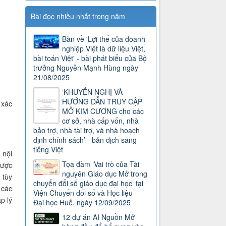
Bài đọc nhiều nhất trong năm
Bàn về 'Lợi thế của doanh
nghiệp Việt là dữ liệu Việt,
bài toán Việt' - bài phát biểu của Bộ
trưởng Nguyễn Mạnh Hùng ngày
21/08/2025
‘KHUYẾN NGHỊ VÀ
HƯỚNG DẪN TRUY CẬP
 xác
MỞ KIM CƯƠNG cho các
cơ sở, nhà cấp vốn, nhà
bảo trợ, nhà tài trợ, và nhà hoạch
định chính sách’ - bản dịch sang
tiếng Việt
 nội
Tọa đàm ‘Vai trò của Tài
được
nguyên Giáo dục Mở trong
 tùy
chuyển đổi số giáo dục đại học’ tại
 các
Viện Chuyển đổi số và Học liệu -
p lý
Đại học Huế, ngày 12/09/2025
12 dự án AI Nguồn Mở