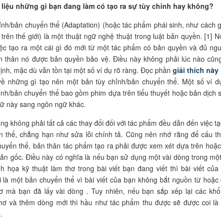
, liệu những gì bạn đang làm có tạo ra sự tùy chỉnh hay không?
ỉnh/bản chuyển thể (Adaptation) (hoặc tác phẩm phái sinh, như cách g
 trên thế giới) là một thuật ngữ nghệ thuật trong luật bản quyền. [
1
] N
iệc tạo ra một cái gì đó mới từ một tác phẩm có bản quyền và đủ ng
n thân nó được bản quyền bảo vệ. Điều này không phải lúc nào cũn
ịnh, mặc dù vẫn tồn tại một số ví dụ rõ ràng. Đọc phần
giải thích này
về những gì tạo nên một bản tùy chỉnh/bản chuyển thể. Một số ví d
ỉnh/bản chuyển thể bao gồm phim dựa trên tiểu thuyết hoặc bản dịch 
gữ này sang ngôn ngữ khác.
ng không phải tất cả các thay đổi đối với tác phẩm đều dẫn đến việc tạ
n thể, chẳng hạn như sửa lỗi chính tả. Cũng nên nhớ rằng để cấu t
uyển thể, bản thân tác phẩm tạo ra phải được xem xét dựa trên hoặc
ản gốc. Điều này có nghĩa là nếu bạn sử dụng một vài dòng trong một
h họa kỹ thuật làm thơ trong bài viết bạn đang viết thì bài viết của
 là một bản chuyển thể vì bài viết của bạn không bắt nguồn từ hoặc
hơ mà bạn đã lấy vài dòng . Tuy nhiên, nếu bạn sắp xếp lại các khổ
thơ và thêm dòng mới thì hầu như tác phẩm thu được sẽ được coi là
.