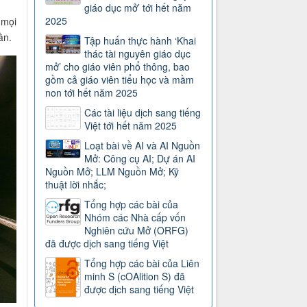
giáo dục mở’ tới hết năm
2025
 mọi
ần.
Tập huấn thực hành ‘Khai
thác tài nguyên giáo dục
mở’ cho giáo viên phổ thông, bao
gồm cả giáo viên tiểu học và mầm
non tới hết năm 2025
Các tài liệu dịch sang tiếng
Việt tới hết năm 2025
Loạt bài về AI và AI Nguồn
Mở: Công cụ AI; Dự án AI
Nguồn Mở; LLM Nguồn Mở; Kỹ
thuật lời nhắc;
Tổng hợp các bài của
Nhóm các Nhà cấp vốn
Nghiên cứu Mở (ORFG)
đã được dịch sang tiếng Việt
Tổng hợp các bài của Liên
minh S (cOAlition S) đã
được dịch sang tiếng Việt