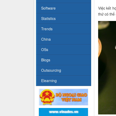
Software
Việc kết h
thứ có thể
Statistics
Trends
China
OSs
Blogs
Outsourcing
Elearning