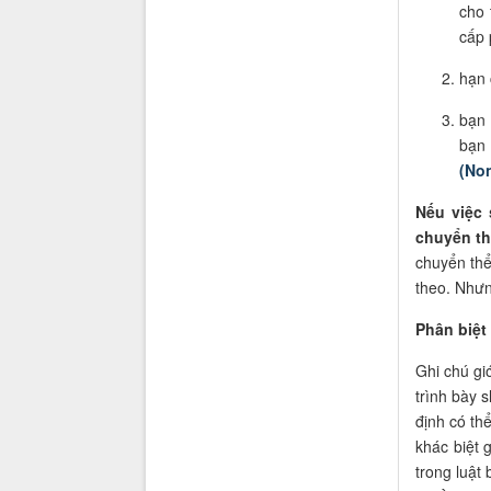
cho
cấp 
hạn 
bạn 
bạ
(No
Nếu việc
chuyển t
chuyển thể
theo. Nhưng
Phân biệt
Ghi chú gi
trình bày s
định có th
khác biệt 
trong luật