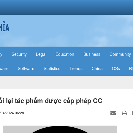
hy
Security
Legal
Education
Business
Community
ware
Software
Statistics
Trends
China
OSs
B
ối lại tác phẩm được cấp phép CC
/04/2024 06:28