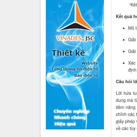
“Kết
Kết quả h
Mô t
Giải
Giải
Xác 
định
Câu hỏi lớ
Lời hứa t
dung mà từ
tiềm năng 
chỉnh các 
giấy phép 
về các tùy