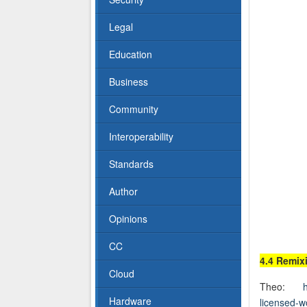
Legal
Education
Business
Community
Interoperability
Standards
Author
Opinions
CC
4.4 Remix
Cloud
Theo:
Hardware
licensed-w