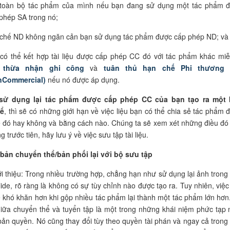
 toàn bộ tác phẩm của mình nếu bạn đang sử dụng một tác phẩm 
phép SA trong nó;
chế ND không ngăn cản bạn sử dụng tác phẩm được cấp phép ND; và
có thể kết hợp tài liệu được cấp phép CC đó với tác phẩm khác miễ
n
thừa nhận ghi công
và
tuân thủ hạn chế Phi thương 
nCommercial)
nếu nó được áp dụng.
 sử dụng lại tác phẩm được cấp phép CC của bạn tạo ra một
hể
, thì sẽ có những giới hạn về việc liệu bạn có thể chia sẻ tác phẩm 
 đó hay không và bằng cách nào. Chúng ta sẽ xem xét những điều đó 
 trước tiên, hãy lưu ý về việc sưu tập tài liệu.
 bản chuyển thể/bản phối lại với bộ sưu tập
ới thiệu: Trong nhiều trường hợp, chẳng hạn như sử dụng lại ảnh trong
lide, rõ ràng là không có sự tùy chỉnh nào được tạo ra. Tuy nhiên, việc
ể khó khăn hơn khi gộp nhiều tác phẩm lại thành một tác phẩm lớn hơn
giữa chuyển thể và tuyển tập là một trong những khái niệm phức tạp 
 bản quyền. Nó cũng thay đổi tùy theo quyền tài phán và ngay cả trong