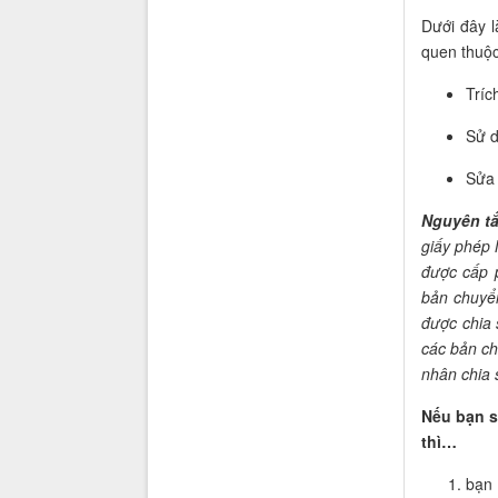
Dưới đây 
quen thuộc
Tríc
Sử d
Sửa 
Nguyên t
giấy phép 
được cấp 
bản chuyể
được chia 
các bản c
nhân chia 
Nếu bạn s
thì…
bạn 