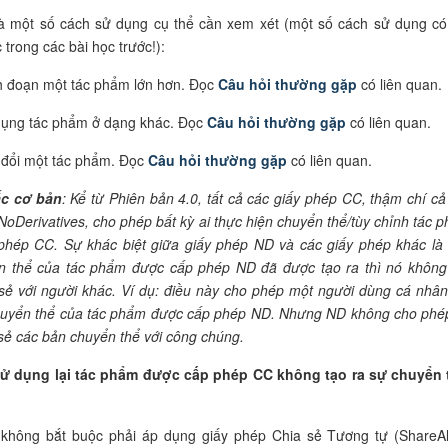
là một số cách sử dụng cụ thể cần xem xét (một số cách sử dụng có
 trong các bài học trước!):
h đoạn một tác phẩm lớn hơn. Đọc
Câu hỏi thường gặp
có liên quan.
ụng tác phẩm ở dạng khác. Đọc
Câu hỏi thường gặp
có liên quan.
đổi một tác phẩm. Đọc
Câu hỏi thường gặp
có liên quan.
ắc cơ bản
: Kể từ Phiên bản 4.0, tất cả các giấy phép CC, thậm chí cả
NoDerivatives, cho phép bất kỳ ai thực hiện chuyển thể/tùy chỉnh tác 
phép CC. Sự khác biệt giữa giấy phép ND và các giấy phép khác là
n thể của tác phẩm được cấp phép ND đã được tạo ra thì nó không
sẻ với người khác. Ví dụ: điều này cho phép một người dùng cá nhân
huyển thể của tác phẩm được cấp phép ND. Nhưng ND không cho phé
sẻ các bản chuyển thể với công chúng.
ử dụng lại tác phẩm được cấp phép CC không tạo ra sự chuyển 
không bắt buộc phải áp dụng giấy phép Chia sẻ Tương tự (ShareAl