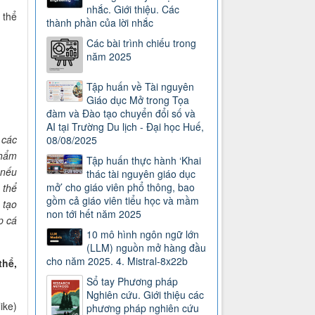
nhắc. Giới thiệu. Các
 thể
thành phần của lời nhắc
Các bài trình chiếu trong
năm 2025
Tập huấn về Tài nguyên
Giáo dục Mở trong Tọa
đàm và Đào tạo chuyển đổi số và
AI tại Trường Du lịch - Đại học Huế,
 các
08/08/2025
phẩm
Tập huấn thực hành ‘Khai
 nếu
thác tài nguyên giáo dục
mở’ cho giáo viên phổ thông, bao
 thể
gồm cả giáo viên tiểu học và mầm
 tạo
non tới hết năm 2025
p cá
10 mô hình ngôn ngữ lớn
(LLM) nguồn mở hàng đầu
cho năm 2025. 4. Mistral-8x22b
thể,
Sổ tay Phương pháp
Nghiên cứu. Giới thiệu các
ike)
phương pháp nghiên cứu