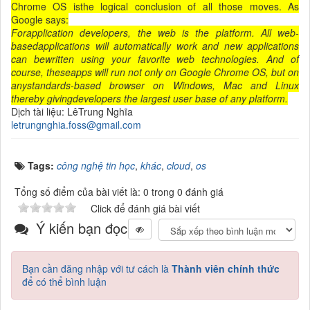
Chrome OS isthe logical conclusion of all those moves. As
Google says:
Forapplication developers, the web is the platform. All web-
basedapplications will automatically work and new applications
can bewritten using your favorite web technologies. And of
course, theseapps will run not only on Google Chrome OS, but on
anystandards-based browser on Windows, Mac and Linux
thereby givingdevelopers the largest user base of any platform.
Dịch tài liệu: LêTrung Nghĩa
letrungnghia.foss@gmail.com
Tags:
công nghệ tin học
,
khác
,
cloud
,
os
Tổng số điểm của bài viết là: 0 trong 0 đánh giá
Click để đánh giá bài viết
Ý kiến bạn đọc
Bạn cần đăng nhập với tư cách là
Thành viên chính thức
để có thể bình luận