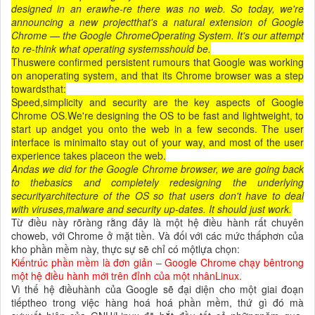
designed in an erawhe-re there was no web. So today, we're
announcing a new projectthat's a natural extension of Google
Chrome — the Google ChromeOperating System. It's our attempt
to re-think what operating systemsshould be.
Thuswere confirmed persistent rumours that Google was working
on anoperating system, and that its Chrome browser was a step
towardsthat:
Speed,simplicity and security are the key aspects of Google
Chrome OS.We're designing the OS to be fast and lightweight, to
start up andget you onto the web in a few seconds. The user
interface is minimalto stay out of your way, and most of the user
experience takes placeon the web.
Andas we did for the Google Chrome browser, we are going back
to thebasics and completely redesigning the underlying
securityarchitecture of the OS so that users don't have to deal
with viruses,malware and security up-dates. It should just work.
Từ điều này rõràng rằng đây là một hệ điều hành rất chuyên
choweb, với Chrome ở mặt tiền. Và đối với các mức thấphơn của
kho phần mềm này, thực sự sẽ chỉ có mộtlựa chọn:
Kiếntrúc phần mềm là đơn giản – Google Chrome chạy bêntrong
một hệ điều hành mới trên đỉnh của một nhânLinux.
Vì thế hệ điềuhành của Google sẽ đại diện cho một giai đoạn
tiếptheo trong việc hàng hoá hoá phần mềm, thứ gì đó mà