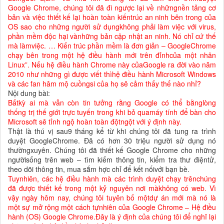
Google Chrome, chúng tôi đã đi ngược lại về nhữngnền tảng cơ
bản và việc thiết kế lại hoàn toàn kiếntrúc an ninh bên trong của
OS sao cho những người sử dụngkhông phải làm việc với virus,
phần mềm độc hại vànhững bản cập nhật an ninh. Nó chỉ cứ thế
mà làmviệc. … Kiến trúc phần mềm là đơn giản – GoogleChrome
chạy bên trong một hệ điều hành mới trên đỉnhcủa một nhân
Linux”. Nếu hệ điều hành Chrome này củaGoogle ra đời vào năm
2010 như những gì được viết thìhệ điều hành Microsoft Windows
và các fan hâm mộ cuồngsi của họ sẽ cảm thấy thế nào nhỉ?
Nội dung bài:
Bấtkỳ ai mà vẫn còn tin tưởng rằng Google có thể bằnglòng
thống trị thế giới trực tuyến trong khi bỏ quamáy tính để bàn cho
Microsoft sẽ tỉnh ngộ hoàn toàn độtngột với ý định này.
Thật là thú vị sau9 tháng kể từ khi chúng tôi đã tung ra trình
duyệt GoogleChrome. Đã có hơn 30 triệu người sử dụng nó
thườngxuyên. Chúng tôi đã thiết kế Google Chrome cho những
ngườisống trên web – tìm kiếm thông tin, kiểm tra thư điệntử,
theo dõi thông tin, mua sắm hợc chỉ để kết nốivới bạn bè.
Tuynhiên, các hệ điều hành mà các trình duyệt chạy trênchúng
đã được thiết kế trong một kỷ nguyên nơi màkhông có web. Vì
vậy ngày hôm nay, chúng tôi tuyên bố mộtdự án mới mà nó là
một sự mở rộng một cách tựnhiên của Google Chrome – Hệ điều
hành (OS) Google Chrome.Đây là ý định của chúng tôi để nghĩ lại