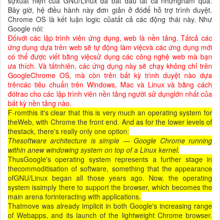
sựxuất hiện của GNU/Linux đã bắt đầu tất cả nhữngnăm qua.
Bây giờ, hệ điều hành này đơn giản ở đóđể hỗ trợ trình duyệt.
Chrome OS là kết luận logic củatất cả các động thái này. Như
Google nói:
Đốivới các lập trình viên ứng dụng, web là nền tảng. Tấtcả các
ứng dụng dựa trên web sẽ tự động làm việcvà các ứng dụng mới
có thể được viết bằng việcsử dụng các công nghệ web mà bạn
ưa thích. Và tấtnhiên, các ứng dụng này sẽ chạy không chỉ trên
GoogleChrome OS, mà còn trên bất kỳ trình duyệt nào dựa
trêncác tiêu chuẩn trên Windows, Mac và Linux và bằng cách
đótrao cho các lập trình viên nền tảng người sử dụnglớn nhất của
bất kỳ nền tảng nào.
F-romthis it's clear that this is very much an operating system for
theWeb, with Chrome the front end. And as for the lower levels of
thestack, there's really only one option:
Thesoftware architecture is simple — Google Chrome running
within anew windowing system on top of a Linux kernel.
ThusGoogle's operating system represents a further stage in
thecommoditisation of software, something that the appearance
ofGNU/Linux began all those years ago. Now, the operating
system issimply there to support the browser, which becomes the
main arena forinteracting with applications.
Thatmove was already implicit in both Google's increasing range
of Webapps, and its launch of the lightweight Chrome browser.