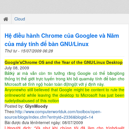
Cloud
Hệ điều hành Chrome của Googlee và Năm
của máy tính để bàn GNU/Linux
Thứ tư - 15/07/2009 06:28
Google'sChrome OS and the Year of the GNU/Linux Desktop
July 08, 2009
Bấtkỳ ai mà vẫn còn tin tưởng rằng Google có thể bằnglòng
thống trị thế giới trực tuyến trong khi bỏ quamáy tính để bàn cho
Microsoft sẽ tỉnh ngộ hoàn toàn độtngột với ý định này.
Anyonewho still believed that Google might be content to rule the
onlineworld while leaving the desktop to Microsoft has just been
rudelydisabused of this notion
Posted by:
GlynMoody
Theo:
http://www.computerworlduk.com/toolbox/open-
source/blogs/index.cfm?entryid=2336&blogid=14
Bài được đưa lênInternet ngày: 08/07/2009
Lờingười dịch: “Và như khi chúng tôi đã làm cho trìnhduyệt