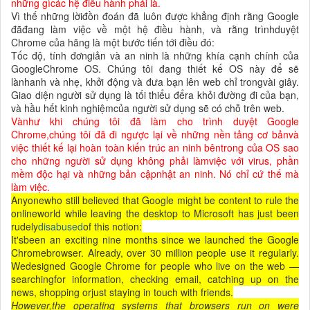
những gìcác hệ điều hành phải là.
Vì thế những lờiđồn đoán đã luôn được khẳng định rằng Google
đãđang làm việc về một hệ điều hành, và rằng trìnhduyệt
Chrome của hãng là một bước tiến tới điều đó:
Tốc độ, tính đơngiản và an ninh là những khía cạnh chính của
GoogleChrome OS. Chúng tôi đang thiết kế OS này để sẽ
lànhanh và nhẹ, khởi động và đưa bạn lên web chỉ trongvài giây.
Giao diện người sử dụng là tối thiểu đểra khỏi đường đi của bạn,
và hầu hết kinh nghiệmcủa người sử dụng sẽ có chỗ trên web.
Vànhư khi chúng tôi đã làm cho trình duyệt Google
Chrome,chúng tôi đã đi ngược lại về những nền tảng cơ bảnvà
việc thiết kế lại hoàn toàn kiến trúc an ninh bêntrong của OS sao
cho những người sử dụng không phải làmviệc với virus, phần
mềm độc hại và những bản cậpnhật an ninh. Nó chỉ cứ thế mà
làm việc.
Anyonewho still believed that Google might be content to rule the
onlineworld while leaving the desktop to Microsoft has just been
rudely
disabused
of this notion:
It'sbeen an exciting nine months since we launched the Google
Chromebrowser. Already, over 30 million people use it regularly.
Wedesigned Google Chrome for people who live on the web —
searchingfor information, checking email, catching up on the
news, shopping orjust staying in touch with friends.
However,the operating systems that browsers run on were