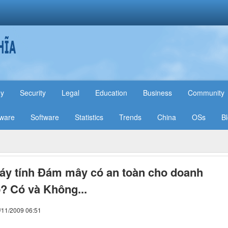
hy
Security
Legal
Education
Business
Community
ware
Software
Statistics
Trends
China
OSs
B
áy tính Đám mây có an toàn cho doanh
? Có và Không...
/11/2009 06:51