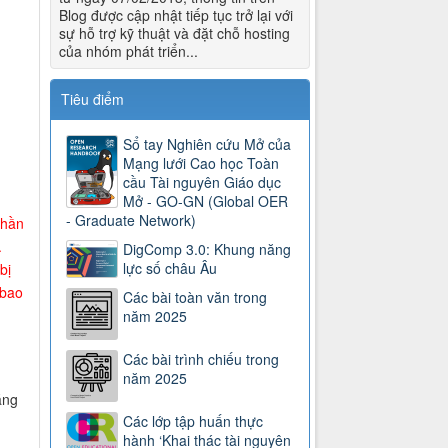
Blog được cập nhật tiếp tục trở lại với
sự hỗ trợ kỹ thuật và đặt chỗ hosting
của nhóm phát triển...
Tiêu điểm
Sổ tay Nghiên cứu Mở của
Mạng lưới Cao học Toàn
cầu Tài nguyên Giáo dục
Mở - GO-GN (Global OER
- Graduate Network)
phần
.
DigComp 3.0: Khung năng
lực số châu Âu
bị
 bao
Các bài toàn văn trong
năm 2025
Các bài trình chiếu trong
năm 2025
áng
Các lớp tập huấn thực
hành ‘Khai thác tài nguyên