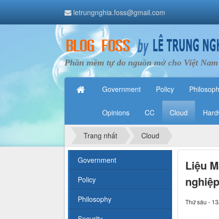
letrungnghia.foss@gmail.com
Phần mềm tự do nguồn mở cho Việt Nam
Government
Policy
Philosop
Opinions
CC
Cloud
Hard
Trang nhất
Cloud
Government
Liệu M
nghiệp
Policy
Philosophy
Thứ sáu - 13
Security