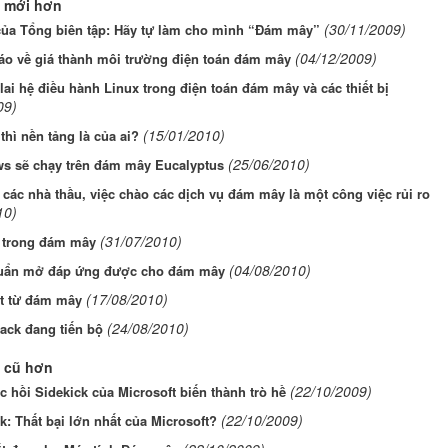
 mới hơn
(30/11/2009)
của Tổng biên tập: Hãy tự làm cho mình “Đám mây”
(04/12/2009)
áo về giá thành môi trường điện toán đám mây
ai hệ điều hành Linux trong điện toán đám mây và các thiết bị
09)
(15/01/2010)
 thì nền tảng là của ai?
(25/06/2010)
s sẽ chạy trên đám mây Eucalyptus
 các nhà thầu, việc chào các dịch vụ đám mây là một công việc rủi ro
10)
(31/07/2010)
trong đám mây
(04/08/2010)
uẩn mở đáp ứng được cho đám mây
(17/08/2010)
t từ đám mây
(24/08/2010)
ack đang tiến bộ
 cũ hơn
(22/10/2009)
 hồi Sidekick của Microsoft biến thành trò hề
(22/10/2009)
k: Thất bại lớn nhất của Microsoft?