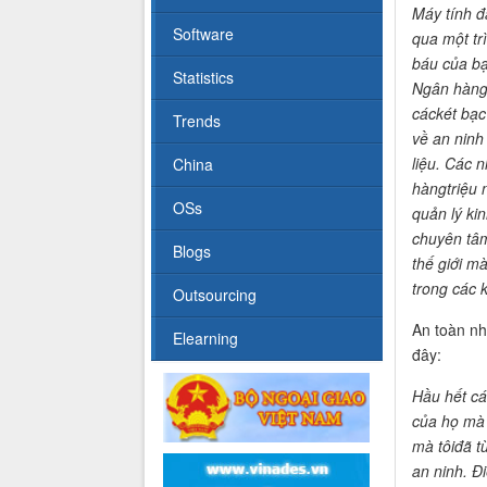
Máy tính đ
Software
qua một tr
báu của bạ
Statistics
Ngân hàng 
cáckét bạc
Trends
về an ninh
liệu. Các 
China
hàngtriệu 
OSs
quản lý ki
chuyên tâm
Blogs
thế giới m
trong các k
Outsourcing
An toàn nh
Elearning
đây:
Hầu hết cá
của họ mà 
mà tôiđã t
an ninh. Đ