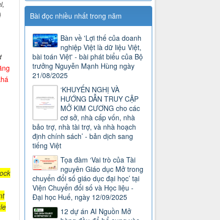
i,
ì
Bài đọc nhiều nhất trong năm
Bàn về 'Lợi thế của doanh
n
nghiệp Việt là dữ liệu Việt,
ự
bài toán Việt' - bài phát biểu của Bộ
trưởng Nguyễn Mạnh Hùng ngày
rằng
21/08/2025
khá
‘KHUYẾN NGHỊ VÀ
HƯỚNG DẪN TRUY CẬP
MỞ KIM CƯƠNG cho các
cơ sở, nhà cấp vốn, nhà
bảo trợ, nhà tài trợ, và nhà hoạch
định chính sách’ - bản dịch sang
tiếng Việt
Tọa đàm ‘Vai trò của Tài
nguyên Giáo dục Mở trong
sock
chuyển đổi số giáo dục đại học’ tại
Viện Chuyển đổi số và Học liệu -
nt
Đại học Huế, ngày 12/09/2025
le
12 dự án AI Nguồn Mở