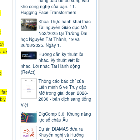
hàng đầu để bổ sung vào
kho công nghệ của bạn. 11.
Hugging Face Transformers
s
Khóa Thực hành khai thác
Tài nguyên Giáo dục Mở
:
No2/2025 tại Trường Đại
học Nguyễn Tất Thành, 19 và
ch
26/08/2025. Ngày 1.
r to
Hướng dẫn kỹ thuật lời
nhắc. Kỹ thuật viết lời
nhắc. Lời nhắc Tái Hành động
(ReAct)
o
Thông cáo báo chí của
Liên minh S về Truy cập
 far
Mở trong giai đoạn 2026-
2030 - bản dịch sang tiếng
ably
Việt
DigComp 3.0: Khung năng
lực số châu Âu
Dự án DIAMAS đưa ra
Khuyến nghị và Hướng