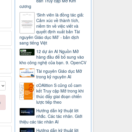
dẫn Truy cập Mở Kim
cương
‘Sinh viên là đồng tác giả:
Cảm xúc về thành tích,
niềm tin về việc viết và
quyết định xuất bản Tài
nguyên Giáo dục Mở’ - bản dịch
sang tiếng Việt
12 dự án AI Nguồn Mở
hàng đầu để bổ sung vào
kho công nghệ của bạn. 9. OpenCV
Tài nguyên Giáo dục Mở
trong kỷ nguyên AI
cOAlition S củng cố cam
kết Truy cập Mở trong khi
thúc đẩy giai đoạn chiến
lược tiếp theo
n
Hướng dẫn kỹ thuật lời
nhắc. Các tác nhân. Giới
thiệu các tác nhân AI
Hướng dẫn kỹ thuật lời