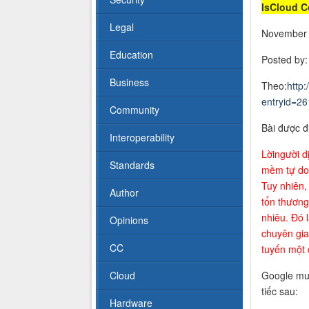
IsCloud C
Legal
November 
Education
Posted by
Business
Theo:
http
entryid=2
Community
Bài được đ
Interoperability
Lờingười d
Standards
mềm tự do 
Tuy nhiên,
Author
tổn thương
nhiêu. Đó l
Opinions
chuyên gia
CC
tuyến một 
Cloud
Google mu
tiếc sau:
Hardware