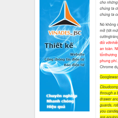
cho những 
chúng ta c
chúng ta c
Nó không 
mở (tới mứ
cườngtrán
đối vớinhi
an toàn. N
tổnthương 
phung phí.
Chrome dựa
Googlewants
Cloudcompu
through a b
drawer and
guards, ro
you candep
are equippe