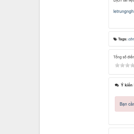
letrungng
Tags:
côn
Tổng số điểm
Ý kiến
Bạn cần