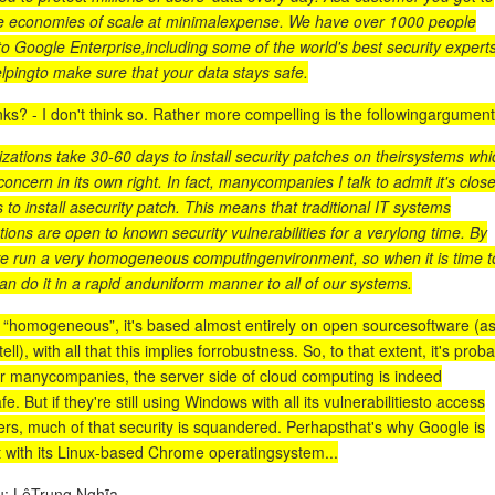
e economies of scale at minimalexpense. We have over 1000 people
to Google Enterprise,including some of the world's best security expert
lpingto make sure that your data stays safe.
ks? - I don't think so. Rather more compelling is the followingargument
zations take 30-60 days to install security patches on theirsystems whi
concern in its own right. In fact, manycompanies I talk to admit it's close
to install asecurity patch. This means that traditional IT systems
ions are open to known security vulnerabilities for a verylong time. By
we run a very homogeneous computingenvironment, so when it is time t
an do it in a rapid anduniform manner to all of our systems.
ly “homogeneous”, it's based almost entirely on open sourcesoftware (as
ell), with all that this implies forrobustness. So, to that extent, it's prob
for manycompanies, the server side of cloud computing is indeed
fe. But if they're still using Windows with all its vulnerabilitiesto access
ers, much of that security is squandered. Perhapsthat's why Google is
 with its Linux-based Chrome operatingsystem...
ệu: LêTrung Nghĩa