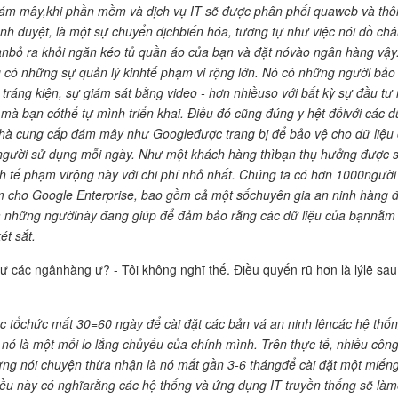
ám mây,khi phần mềm và dịch vụ IT sẽ được phân phối quaweb và thô
ình duyệt, là một sự chuyển dịchbiến hóa, tương tự như việc nói đồ ch
nbỏ ra khỏi ngăn kéo tủ quần áo của bạn và đặt nóvào ngân hàng vậy
có những sự quản lý kinhtế phạm vi rộng lớn. Nó có những người bảo 
 tráng kiện, sự giám sát bằng video - hơn nhiềuso với bất kỳ sự đầu tư
 mà bạn cóthể tự mình triển khai. Điều đó cũng đúng y hệt đốivới các d
nhà cung cấp đám mây như Googleđược trang bị để bảo vệ cho dữ liệu
người sử dụng mỗi ngày. Như một khách hàng thìbạn thụ hưởng được 
nh tế phạm virộng này với chi phí nhỏ nhất. Chúng ta có hơn 1000người
 cho Google Enterprise, bao gồm cả một sốchuyên gia an ninh hàng 
à những ngườinày đang giúp để đảm bảo rằng các dữ liệu của bạnnằm
ét sắt.
ư các ngânhàng ư? - Tôi không nghĩ thế. Điều quyến rũ hơn là lýlẽ sau
c tổchức mất 30=60 ngày để cài đặt các bản vá an ninh lêncác hệ thố
nó là một mối lo lắng chủyếu của chính mình. Trên thực tế, nhiều công
ừng nói chuyện thừa nhận là nó mất gần 3-6 thángđể cài đặt một miến
iều này có nghĩarằng các hệ thống và ứng dụng IT truyền thống sẽ làm