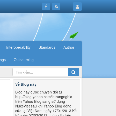
Interoperability
Standards
Author
logs
Outsourcing
Về Blog này
Blog này được chuyển đổi từ
http://blog.yahoo.com/letrungnghia
trên Yahoo Blog sang sử dụng
NukeViet sau khi Yahoo Blog đóng
cửa tại Việt Nam ngày 17/01/2013.Kể
từ ngày 07/02/2013, thông tin trên