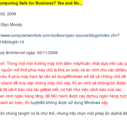
omputing Safe for Business? Yes and No...
02, 2009
: Glyn Moody
://www.computerworlduk.com/toolbox/open-source/blogs/index.cfm?
619&blogid=14
ưa lênInternet ngày: 02/11/2009
ịch: Trong một môi trường máy tính đám mâythuần nhất dựa trên các 
nguồn mở thìở phía máy chủ là khá an toàn và an ninh cho các dữliệu
 nếu ở phía máy trạm lại vẫn sử dụngWindows với tất cả những chỗ dễ 
 củanó để truy cập những máy chủ này, thì an ninh sẽ khôngcòn được
à lời cảnh báo của tác giảbài viết, nó hệt như việc cảnh báo của các
an ninh ngân hàng rằng, để tiến hành được các dịchvụ ngân hàng trực
cách an toàn, thì
tuyệtđối không được sử dụng Windows
vậy.
ốn chúng tanghĩ nó là như thế, nhưng hãy chọn một phép ẩn dụkhá đ