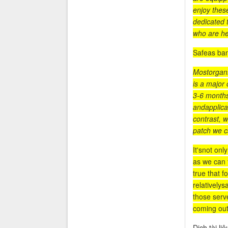
enjoy thes
dedicated 
who are he
Safeas ban
Mostorgani
is a major 
3-6 months 
andapplicat
contrast, 
patch we c
It'snot on
as we can t
true that 
relativelysa
those serv
coming out
Dịch tài li