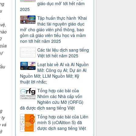
giáo dục mở’ tới hết năm
ng
2025
âu
.
Tập huấn thực hành ‘Khai
thác tài nguyên giáo dục
vệ,
mở’ cho giáo viên phổ thông, bao
 nào
gồm cả giáo viên tiểu học và mầm
ữ
non tới hết năm 2025
 của
Các tài liệu dịch sang tiếng
sự
Việt tới hết năm 2025
Loạt bài về AI và AI Nguồn
đầu
Mở: Công cụ AI; Dự án AI
Nguồn Mở; LLM Nguồn Mở; Kỹ
thuật lời nhắc;
Tổng hợp các bài của
Nhóm các Nhà cấp vốn
Nghiên cứu Mở (ORFG)
đã được dịch sang tiếng Việt
ng
Tổng hợp các bài của Liên
 ty
minh S (cOAlition S) đã
g vá
được dịch sang tiếng Việt
ở