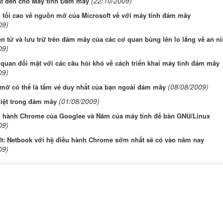
(22/10/2009)
t đen cho Máy tính Đám mây
 tối cao về nguồn mở của Microsoft về với máy tính đám mây
09)
n tử và lưu trữ trên đám mây của các cơ quan bùng lên lo lắng về an n
09)
quan đối mặt với các câu hỏi khó về cách triển khai máy tính đám mây
09)
(08/08/2009)
mở có thể là tấm vé duy nhất của bạn ngoài đám mây
(01/08/2009)
hiệt trong đám mây
u hành Chrome của Googlee và Năm của máy tính để bàn GNU/Linux
09)
t: Netbook với hệ điều hành Chrome sớm nhất sẽ có vào năm nay
09)