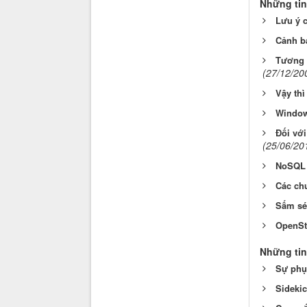
Những tin
Lưu ý 
Cảnh b
Tương l
(27/12/20
Vậy thì
Window
Đối với
(25/06/20
NoSQL 
Các ch
Sấm sé
OpenSt
Những tin
Sự phục
Sidekic