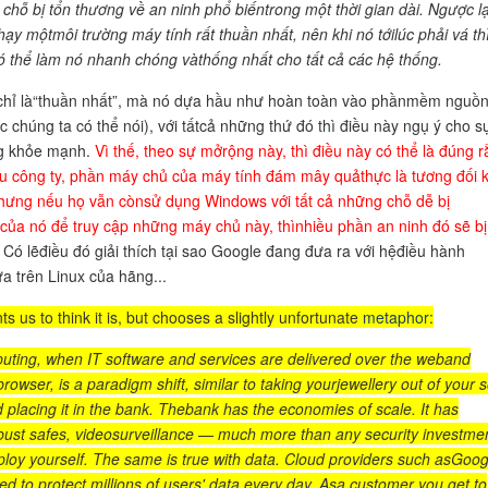
chỗ bị tổn thương về an ninh phổ biếntrong một thời gian dài. Ngược lạ
hạy mộtmôi trường máy tính rất thuần nhất, nên khi nó tớilúc phải vá th
ó thể làm nó nhanh chóng vàthống nhất cho tất cả các hệ thống.
chỉ là“thuần nhất”, mà nó dựa hầu như hoàn toàn vào phầnmềm nguồ
c chúng ta có thể nói), với tấtcả những thứ đó thì điều này ngụ ý cho s
g khỏe mạnh.
Vì thế, theo sự mởrộng này, thì điều này có thể là đúng 
ều công ty, phần máy chủ của máy tính đám mây quảthực là tương đối 
hưng nếu họ vẫn cònsử dụng Windows với tất cả những chỗ dễ bị
của nó để truy cập những máy chủ này, thìnhiều phần an ninh đó sẽ bị
Có lẽđiều đó giải thích tại sao Google đang đưa ra với hệđiều hành
 trên Linux của hãng...
 us to think it is, but chooses a slightly unfortunate
metaphor
:
ting, when IT software and services are delivered over the weband
rowser, is a paradigm shift, similar to taking yourjewellery out of your 
 placing it in the bank. Thebank has the economies of scale. It has
bust safes, videosurveillance — much more than any security investme
loy yourself. The same is true with data. Cloud providers such asGoog
d to protect millions of users' data every day. Asa customer you get to