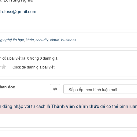
hia.foss@gmail.com
g nghệ tin học
,
khác
,
security
,
cloud
,
business
 của bài viết là: 0 trong 0 đánh giá
Click để đánh giá bài viết
 bạn đọc
 đăng nhập với tư cách là
Thành viên chính thức
để có thể bình luậ