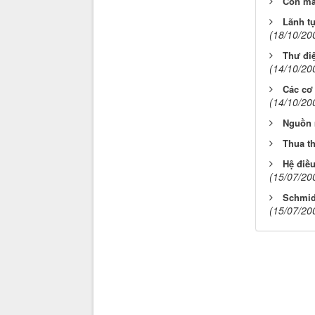
Con mắ
Lãnh tụ
(18/10/20
Thư điệ
(14/10/20
Các cơ 
(14/10/20
Nguồn 
Thua t
Hệ điề
(15/07/20
Schmid
(15/07/20