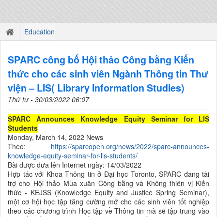
Education
SPARC công bố Hội thảo Công bằng Kiến
thức cho các sinh viên Ngành Thông tin Thư
viện – LIS( Library Information Studies)
Thứ tư - 30/03/2022 06:07
SPARC Announces Knowledge Equity Seminar for LIS
Students
Monday, March 14, 2022 News
Theo:
https://sparcopen.org/news/2022/sparc-announces-
knowledge-equity-seminar-for-lis-students/
Bài được đưa lên Internet ngày: 14/03/2022
Hợp tác với Khoa Thông tin ở Đại học Toronto, SPARC đang tài
trợ cho Hội thảo Mùa xuân Công bằng và Không thiên vị Kiến
thức - KEJSS (Knowledge Equity and Justice Spring Seminar),
một cơ hội học tập tăng cường mở cho các sinh viên tốt nghiệp
theo các chương trình Học tập về Thông tin mà sẽ tập trung vào