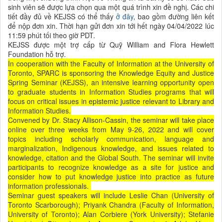
sinh viên sẽ được lựa chọn qua một quá trình xin đề nghị. Các chi
tiết đầy đủ về KEJSS có thể thấy
ở đây
, bao gồm đường liên kết
để nộp đơn xin. Thời hạn gửi đơn xin tới hết ngày 04/04/2022 lúc
11:59 phút tối theo giờ PDT.
KEJSS được một trợ cấp từ Quỹ William and Flora Hewlett
Foundation hỗ trợ.
In cooperation with the Faculty of Information at the University of
Toronto, SPARC is sponsoring the Knowledge Equity and Justice
Spring Seminar (KEJSS), an intensive learning opportunity open
to graduate students in Information Studies programs that will
focus on critical issues in epistemic justice relevant to Library and
Information Studies.
Convened by Dr. Stacy Allison-Cassin, the seminar will take place
online over three weeks from May 9-26, 2022 and will cover
topics including scholarly communication, language and
marginalization, Indigenous knowledge, and issues related to
knowledge, citation and the Global South. The seminar will invite
participants to recognize knowledge as a site for justice and
consider how to put knowledge justice into practice as future
information professionals.
Seminar guest speakers will include Leslie Chan (University of
Toronto Scarborough); Priyank Chandra (Faculty of Information,
University of Toronto); Alan Corbiere (York University); Stefanie