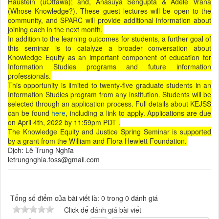
Haustein (uOttawa); and, Anasuya Sengupta & Adele Vrana
(Whose Knowledge?). These guest lectures will be open to the
community, and SPARC will provide additional information about
joining each in the next month.
In addition to the learning outcomes for students, a further goal of
this seminar is to catalyze a broader conversation about
Knowledge Equity as an important component of education for
Information Studies programs and future information
professionals.
This opportunity is limited to twenty-five graduate students in an
Information Studies program from any institution. Students will be
selected through an application process. Full details about KEJSS
can be found
here
, including a link to apply. Applications are due
on April 4th, 2022 by 11:59pm PDT .
The Knowledge Equity and Justice Spring Seminar is supported
by a grant from the William and Flora Hewlett Foundation.
Dịch: Lê Trung Nghĩa
letrungnghia.foss@gmail.com
Tổng số điểm của bài viết là: 0 trong 0 đánh giá
Click để đánh giá bài viết