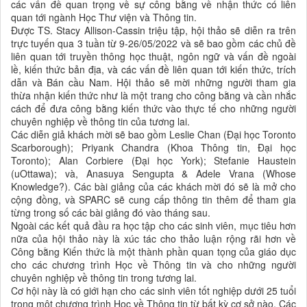
các vấn đề quan trọng về sự công bằng về nhận thức có liên
quan tới ngành Học Thư viện và Thông tin.
Được TS. Stacy Allison-Cassin triệu tập, hội thảo sẽ diễn ra trên
trực tuyến qua 3 tuần từ 9-26/05/2022 và sẽ bao gồm các chủ đề
liên quan tới truyền thông học thuật, ngôn ngữ và vấn đề ngoài
lề, kiến thức bản địa, và các vấn đề liên quan tới kiến thức, trích
dẫn và Bán cầu Nam. Hội thảo sẽ mời những người tham gia
thừa nhận kiến thức như là một trang cho công bằng và cần nhắc
cách để đưa công bằng kiến thức vào thực tế cho những người
chuyên nghiệp về thông tin của tương lai.
Các diễn giả khách mời sẽ bao gồm Leslie Chan (Đại học Toronto
Scarborough); Priyank Chandra (Khoa Thông tin, Đại học
Toronto); Alan Corbiere (Đại học York); Stefanie Haustein
(uOttawa); và, Anasuya Sengupta & Adele Vrana (Whose
Knowledge?). Các bài giảng của các khách mời đó sẽ là mở cho
cộng đồng, và SPARC sẽ cung cấp thông tin thêm để tham gia
từng trong số các bài giảng đó vào tháng sau.
Ngoài các kết quả đầu ra học tập cho các sinh viên, mục tiêu hơn
nữa của hội thảo này là xúc tác cho thảo luận rộng rãi hơn về
Công bằng Kiến thức là một thành phần quan tọng của giáo dục
cho các chương trình Học về Thông tin và cho những người
chuyên nghiệp về thông tin trong tương lai.
Cơ hội này là có giới hạn cho các sinh viên tốt nghiệp dưới 25 tuổi
trong một chương trình Học về Thông tin từ bất kỳ cơ sở nào. Các