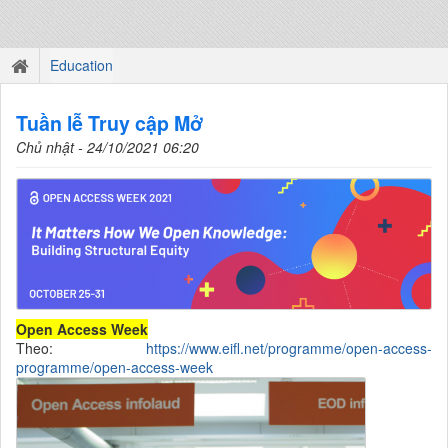
Education
Tuần lễ Truy cập Mở
Chủ nhật - 24/10/2021 06:20
Open Access Week
Theo:
https://www.eifl.net/programme/open-access-
programme/open-access-week