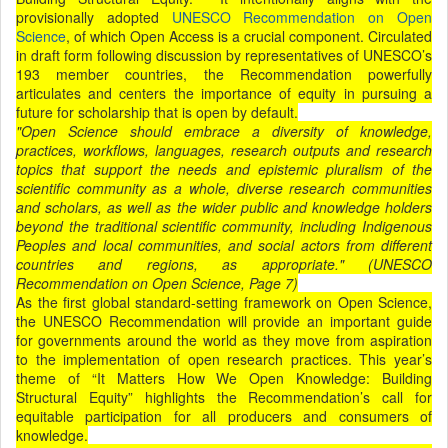
provisionally adopted
UNESCO Recommendation on Open
Science
, of which Open Access is a crucial component. Circulated
in draft form following discussion by representatives of UNESCO’s
193 member countries, the Recommendation powerfully
articulates and centers the importance of equity in pursuing a
future for scholarship that is open by default.
"Open Science should embrace a diversity of knowledge,
practices, workflows, languages, research outputs and research
topics that support the needs and epistemic pluralism of the
scientific community as a whole, diverse research communities
and scholars, as well as the wider public and knowledge holders
beyond the traditional scientific community, including Indigenous
Peoples and local communities, and social actors from different
countries and regions, as appropriate." (UNESCO
Recommendation on Open Science, Page 7)
As the first global standard-setting framework on Open Science,
the UNESCO Recommendation will provide an important guide
for governments around the world as they move from aspiration
to the implementation of open research practices. This year’s
theme of “It Matters How We Open Knowledge: Building
Structural Equity” highlights the Recommendation’s call for
equitable participation for all producers and consumers of
knowledge.