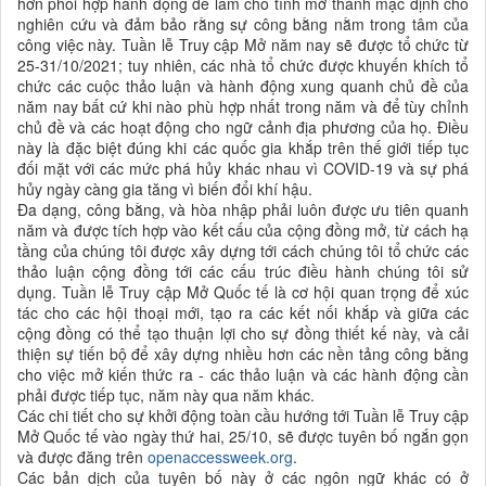
hơn phối hợp hành động để làm cho tính mở thành mặc định cho
nghiên cứu và đảm bảo rằng sự công bằng nằm trong tâm của
công việc này. Tuần lễ Truy cập Mở năm nay sẽ được tổ chức từ
25-31/10/2021; tuy nhiên, các nhà tổ chức được khuyến khích tổ
chức các cuộc thảo luận và hành động xung quanh chủ đề của
năm nay bất cứ khi nào phù hợp nhất trong năm và để tùy chỉnh
chủ đề và các hoạt động cho ngữ cảnh địa phương của họ. Điều
này là đặc biệt đúng khi các quốc gia khắp trên thế giới tiếp tục
đối mặt với các mức phá hủy khác nhau vì
COVID-19
và sự phá
hủy ngày càng gia tăng vì biến đổi khí hậu.
Đa dạng, công bằng, và hòa nhập phải luôn được ưu tiên quanh
năm và được tích hợp vào kết cấu của cộng đồng mở, từ cách hạ
tầng của chúng tôi được xây dựng tới cách chúng tôi tổ chức các
thảo luận cộng đồng tới các cấu trúc điều hành chúng tôi sử
dụng. Tuần lễ Truy cập Mở Quốc tế là cơ hội quan trọng để xúc
tác cho các hội thoại mới, tạo ra các kết nối khắp và giữa các
cộng đồng có thể tạo thuận lợi cho sự đồng thiết kế này, và cải
thiện sự tiến bộ để xây dựng nhiều hơn các nền tảng công bằng
cho việc mở kiến thức ra - các thảo luận và các hành động cần
phải được tiếp tục, năm này qua năm khác.
Các chi tiết cho sự khởi động toàn cầu hướng tới Tuần lễ Truy cập
Mở Quốc tế vào ngày thứ hai, 25/10, sẽ được tuyên bố ngắn gọn
và được đăng trên
openaccessweek.org
.
Các bản dịch của tuyên bố này ở các ngôn ngữ khác có ở