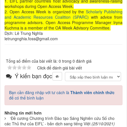
1. EIFL partner countries host advocacy and awareness-raising
workshops during Open Access Week.
2. Open Access Week is organized by the
Scholarly Publishing
and Academic Resources Coalition (SPARC)
with advice from
programme advisors. Open Access Programme Manager Iryna
Kuchma is a member of the OA Week Advisory Committee.
Dịch: Lê Trung Nghĩa
letrungnghia.foss@gmail.com
Tổng số điểm của bài viết là: 0 trong 0 đánh giá
Click để đánh giá bài viết
Ý kiến bạn đọc
Bạn cần đăng nhập với tư cách là
Thành viên chính thức
để có thể bình luận
Những tin mới hơn
‘Đề cương Chương trình Đào tạo Sáng Nghiên cứu Số cho
các Thủ thư của EIFL’ - bản dịch sang tiếng Việt
(25/10/2021)