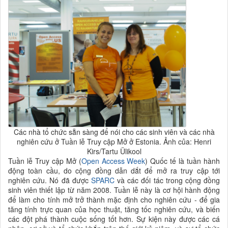
Các nhà tổ chức sẵn sàng để nói cho các sinh viên và các nhà
nghiên cứu ở Tuần lễ Truy cập Mở ở Estonia. Ảnh của: Henri
Kirs/Tartu Ülikool
Tuần lễ Truy cập Mở (
Open Access Week
) Quốc tế là tuần hành
động toàn cầu, do cộng đồng dẫn dắt để mở ra truy cập tới
nghiên cứu. Nó đã được
SPARC
và các đối tác trong cộng đồng
sinh viên thiết lập từ năm 2008. Tuần lễ này là cơ hội hành động
để làm cho tính mở trở thành mặc định cho nghiên cứu - để gia
tăng tính trực quan của học thuật, tăng tốc nghiên cứu, và biến
các đột phá thành cuộc sống tốt hơn. Sự kiện này được các cá