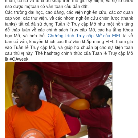
nhân, cơ sở và tổ chức khắp trên thế giới kỷ niệm, và sự tổ chức
nso được mộtban cố vấn toàn cầu dẫn dắt.
Các trường đại học, cao đẳng, các viện nghiên cứu, các cơ quan
cấp vốn, các thư viện, và các nhóm nghiên cứu chiến lược (thank
tanks) tất cả đã sử dụng Tuần lễ Truy cập Mở như một nền tảng
để thảo luận về các chính sách Truy cập Mở, các hạ tầng Khoa
học Mở, và hơn thế.
Chương trình Truy cập Mở của EIFL
là về
ban cố vấn, khuyến khích các thư viện khắp mạng EIFL tham gia
vào Tuần lễ Truy cập Mở, và giúp họ chuẩn bị cho sự kiện toàn
cầu thú vị này. Thẻ hashtag chính thức của Tuần lễ Truy cập Mở
là #OAweek.