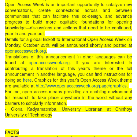
Open Access Week is an important opportunity to catalyze new
conversations, create connections across and between
communities that can facilitate this co-design, and advance
progress to build more equitable foundations for opening
knowledge—discussions and actions that need to be continued,
year in and year out.
Details for a global kickoff to International Open Access Week on
Monday, October 25th, will be announced shortly and posted at
openaccessweek.org
.
Translations of this announcement in other languages can be
found at
openaccessweek.org
. If you are interested in
contributing a translation of this year's theme or the full
announcement in another language, you can find instructions for
doing so
here
. Graphics for this year’s Open Access Week theme
are available at
http://www.openaccessweek.org/page/graphics
.
For me, open access means providing an enabling environment
for research to take place anywhere in the world without any
barriers to scholarly information.
- Gloria Kadyamatimba, University Librarian at Chinhoyi
University of Technology
FACTS