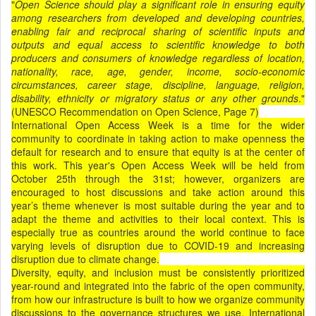
"
Open Science should play a significant role in ensuring equity
among researchers from developed and developing countries,
enabling fair and reciprocal sharing of scientific inputs and
outputs and equal access to scientific knowledge to both
producers and consumers of knowledge regardless of location,
nationality, race, age, gender, income, socio-economic
circumstances, career stage, discipline, language, religion,
disability, ethnicity or migratory status or any other grounds
."
(UNESCO Recommendation on Open Science, Page 7)
International Open Access Week is a time for the wider
community to coordinate in taking action to make openness the
default for research and to ensure that equity is at the center of
this work. This year's Open Access Week will be held from
October 25th through the 31st; however, organizers are
encouraged to host discussions and take action around this
year’s theme whenever is most suitable during the year and to
adapt the theme and activities to their local context. This is
especially true as countries around the world continue to face
varying levels of disruption due to COVID-19 and increasing
disruption due to climate change.
Diversity, equity, and inclusion must be consistently prioritized
year-round and integrated into the fabric of the open community,
from how our infrastructure is built to how we organize community
discussions to the governance structures we use. International