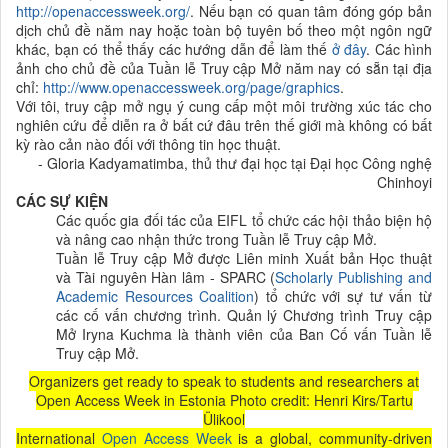
http://openaccessweek.org/
. Nếu bạn có quan tâm đóng góp bản
dịch chủ đề năm nay hoặc toàn bộ tuyên bố theo một ngôn ngữ
khác, bạn có thể thấy các hướng dẫn để làm thế
ở đây
. Các hình
ảnh cho chủ đề của Tuần lễ Truy cập Mở năm nay có sẵn tại địa
chỉ:
http://www.openaccessweek.org/page/graphics
.
Với tôi, truy cập mở ngụ ý cung cấp một môi trường xúc tác cho
nghiên cứu để diễn ra ở bất cứ đâu trên thế giới mà không có bất
kỳ rào cản nào đối với thông tin học thuật.
- Gloria Kadyamatimba, thủ thư đại học tại Đại học Công nghệ
Chinhoyi
CÁC SỰ KIỆN
Các quốc gia đối tác của EIFL tổ chức các hội thảo biện hộ
và nâng cao nhận thức trong Tuần lễ Truy cập Mở.
Tuần lễ Truy cập Mở được Liên minh Xuất bản Học thuật
và Tài nguyên Hàn lâm - SPARC (
Scholarly Publishing and
Academic Resources Coalition
) tổ chức với sự tư vấn từ
các cố vấn chương trình. Quản lý Chương trình Truy cập
Mở Iryna Kuchma là thành viên của Ban Cố vấn Tuần lễ
Truy cập Mở.
Organizers get ready to speak to students and researchers at
Open Access Week in Estonia Photo credit: Henri Kirs/Tartu
Ülikool
International
Open Access Week
is a global, community-driven