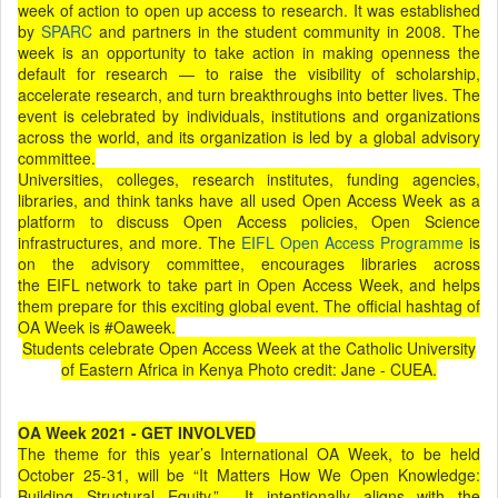
week of action to open up access to research. It was established
by
SPARC
and partners in the student community in 2008. The
week is an opportunity to take action in making openness the
default for research — to raise the visibility of scholarship,
accelerate research, and turn breakthroughs into better lives. The
event is celebrated by individuals, institutions and organizations
across the world, and its organization is led by a global advisory
committee.
Universities, colleges, research institutes, funding agencies,
libraries, and think tanks have all used Open Access Week as a
platform to discuss Open Access policies, Open Science
infrastructures, and more. The
EIFL Open Access Programme
is
on the advisory committee, encourages libraries across
the EIFL network to take part in Open Access Week, and helps
them prepare for this exciting global event. The official hashtag of
OA Week is #Oaweek.
Students celebrate Open Access Week at the Catholic University
of Eastern Africa in Kenya Photo credit: Jane - CUEA.
OA Week 2021 - GET INVOLVED
The theme for this year’s International OA Week, to be held
October 25-31, will be “It Matters How We Open Knowledge:
Building Structural Equity.” It intentionally aligns with the