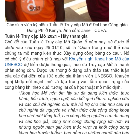
Các sinh viên kỷ niệm Tuần lễ Truy cập Mở ở Đại học Công giáo
Đông Phi ở Kenya. Ảnh của: Jane - CUEA.
Tuần lễ Truy cập Mở 2021 - Hãy tham gia
Chủ đề của Tuần lễ Truy cập Mở Quốc tế năm nay, sẽ được tổ
chức vào các ngày 25-31/10, sẽ là “Quan trọng như thế nào
chúng ta mở mang kiến thức: Xây dựng công bằng cơ cấu”. Nó
có chủ ý điều chỉnh phù hợp với
K
huyến nghị Khoa học Mở
của
UNESCO
dự kiến được thông qua, theo đó Truy cập Mở là thành
phần sống còn. Được lưu thông ở dạng bản thảo sau thảo luận
của các đại diện của 193 quốc gia thành viên UNESCO, Khuyến
nghị khớp nối mạnh mẽ và tập trung vào tầm quan trọng của
công bằng khi theo đuổi tương lai của học thuật mở mặc định.
“
Khoa học Mở nên ôm lấy sự đa dạng kiến thức, thực
hành, tiến trình, ngôn ngữ, các kết quả đầu ra nghiên cứu
và các chủ đề nghiên cứu mà hỗ trợ cho các nhu cầu và
chủ nghĩa đa nguyên về nhận thức của cộng đồng
khoa
học
như một tổng thể, các cộng đồng nghiên cứu đa dạng
và các học giả, cũng như công chúng rộng lớn hơn và
những người nắm giữ kiến thức vượt ra khỏi cộng đồng
khoa học truyền thống
, bao gồm cả những người dân bản