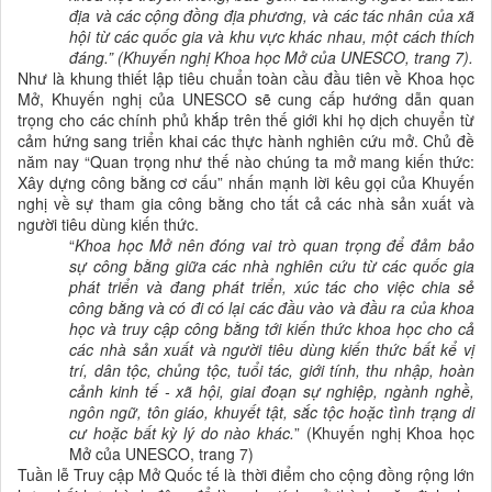
địa và các cộng đồng địa phương, và các tác nhân của xã
hội từ các quốc gia và khu vực khác nhau, một cách thích
đáng.” (Khuyến nghị Khoa học Mở của UNESCO, trang 7).
Như là khung thiết lập tiêu chuẩn toàn cầu đầu tiên về Khoa học
Mở, Khuyến nghị của UNESCO sẽ cung cấp hướng dẫn quan
trọng cho các chính phủ khắp trên thế giới khi họ dịch chuyển từ
cảm hứng sang triển khai các thực hành nghiên cứu mở. Chủ đề
năm nay “Quan trọng như thế nào chúng ta mở mang kiến thức:
Xây dựng công bằng cơ cấu” nhấn mạnh lời kêu gọi của Khuyến
nghị về sự tham gia công bằng cho tất cả các nhà sản xuất và
người tiêu dùng kiến thức.
“
Khoa học Mở
nên đóng vai trò quan trọng để đảm bảo
sự công bằng giữa các
nhà nghiên cứu
từ các quốc gia
phát triển và đang
phát triển
,
xúc tác cho việc chia sẻ
công bằng và có đi có lại các đầu vào và đầu ra của
khoa
học
và truy cập công bằng tới kiến thức
khoa học
cho cả
các nhà sản xuất và người tiêu dùng kiến thức bất kể vị
trí, dân tộc, chủng tộc, tuổi tác, giới tính, thu nhập, hoàn
cảnh kinh tế - xã hội
,
giai đoạn sự nghiệp, ngành nghề,
ngôn ngữ, tôn giáo, khuyết tật, sắc tộc hoặc tình trạng di
cư hoặc bất kỳ lý do nào khác.
” (Khuyến nghị Khoa học
Mở của UNESCO, trang 7)
Tuần lễ Truy cập Mở Quốc tế là thời điểm cho cộng đồng rộng lớn