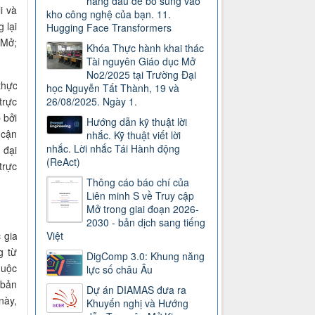
hàng đầu để bổ sung vào
i và
kho công nghệ của bạn. 11.
 lại
Hugging Face Transformers
 Mở;
Khóa Thực hành khai thác
Tài nguyên Giáo dục Mở
No2/2025 tại Trường Đại
thực
học Nguyễn Tất Thành, 19 và
trực
26/08/2025. Ngày 1.
 bởi
Hướng dẫn kỹ thuật lời
 cận
nhắc. Kỹ thuật viết lời
nhắc. Lời nhắc Tái Hành động
 đại
(ReAct)
trực
Thông cáo báo chí của
Liên minh S về Truy cập
Mở trong giai đoạn 2026-
2030 - bản dịch sang tiếng
 gia
Việt
g từ
DigComp 3.0: Khung năng
huộc
lực số châu Âu
 bản
Dự án DIAMAS đưa ra
này,
Khuyến nghị và Hướng