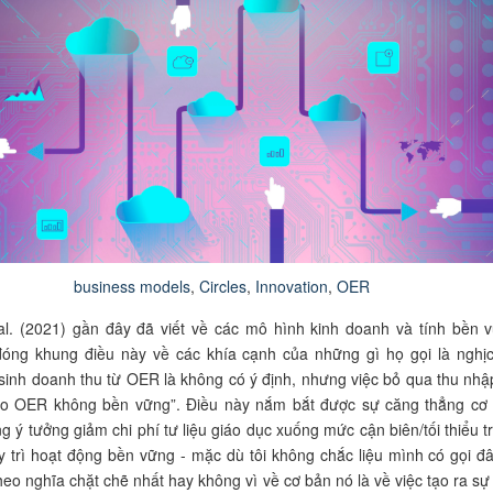
business models
,
Circles
,
Innovation
,
OER
al. (2021) gần đây đã viết về các mô hình kinh doanh và tính bền 
óng khung điều này về các khía cạnh của những gì họ gọi là nghịc
 sinh doanh thu từ OER là không có ý định, nhưng việc bỏ qua thu nhậ
ho OER không bền vững”. Điều này nắm bắt được sự căng thẳng cơ
ng ý tưởng giảm chi phí tư liệu giáo dục xuống mức cận biên/tối thiểu t
y trì hoạt động bền vững - mặc dù tôi không chắc liệu mình có gọi đâ
theo nghĩa chặt chẽ nhất hay không vì về cơ bản nó là về việc tạo ra sự