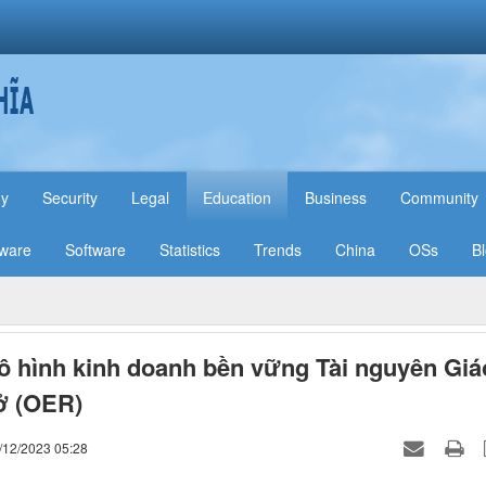
hy
Security
Legal
Education
Business
Community
ware
Software
Statistics
Trends
China
OSs
B
 hình kinh doanh bền vững Tài nguyên Giá
ở (OER)
/12/2023 05:28