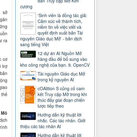
dẫn Truy cập Mở Kim
cương
 sở
‘Sinh viên là đồng tác giả:
ngân
Cảm xúc về thành tích,
hững
niềm tin về việc viết và
quyết định xuất bản Tài
guồn
nguyên Giáo dục Mở’ - bản dịch
i ra
sang tiếng Việt
12 dự án AI Nguồn Mở
c cơ
hàng đầu để bổ sung vào
kho công nghệ của bạn. 9. OpenCV
 trợ
 bản
Tài nguyên Giáo dục Mở
trong kỷ nguyên AI
động
giao
cOAlition S củng cố cam
 thế
kết Truy cập Mở trong khi
thúc đẩy giai đoạn chiến
lược tiếp theo
à
Mô
Hướng dẫn kỹ thuật lời
dịch
nhắc. Các tác nhân. Giới
thiệu các tác nhân AI
rình
Hướng dẫn kỹ thuật lời