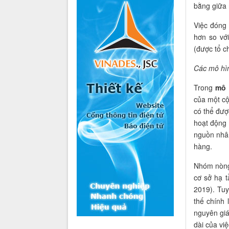
bằng giữa 
Việc đóng
hơn so vớ
(được tổ ch
Các mô hì
Trong
mô 
của một c
có thể đượ
hoạt động 
nguồn nhân
hàng.
Nhóm nòng 
cơ sở hạ t
2019). Tuy
thế chính 
nguyên giá
dài của vi