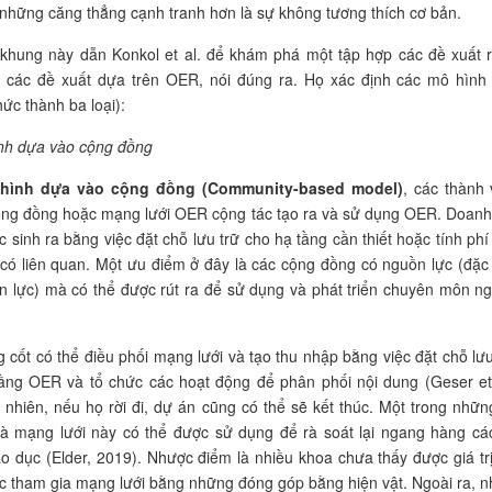
những căng thẳng cạnh tranh hơn là sự không tương thích cơ bản.
 khung này dẫn Konkol et al. để khám phá một tập hợp các đề xuất 
i các đề xuất dựa trên OER, nói đúng ra. Họ xác định các mô hình
ức thành ba loại):
nh dựa vào cộng đồng
hình dựa vào cộng đồng (Community-based model)
, các thành 
ộng đồng hoặc mạng lưới OER cộng tác tạo ra và sử dụng OER. Doanh
c sinh ra bằng việc đặt chỗ lưu trữ cho hạ tầng cần thiết hoặc tính phí
có liên quan. Một ưu điểm ở đây là các cộng đồng có nguồn lực (đặc 
 lực) mà có thể được rút ra để sử dụng và phát triển chuyên môn n
cốt có thể điều phối mạng lưới và tạo thu nhập bằng việc đặt chỗ lưu
ầng OER và tổ chức các hoạt động để phân phối nội dung (Geser et 
 nhiên, nếu họ rời đi, dự án cũng có thể sẽ kết thúc. Một trong những
là mạng lưới này có thể được sử dụng để rà soát lại ngang hàng các
o dục (Elder, 2019). Nhược điểm là nhiều khoa chưa thấy được giá trị
ệc tham gia mạng lưới bằng những đóng góp bằng hiện vật. Ngoài ra, n