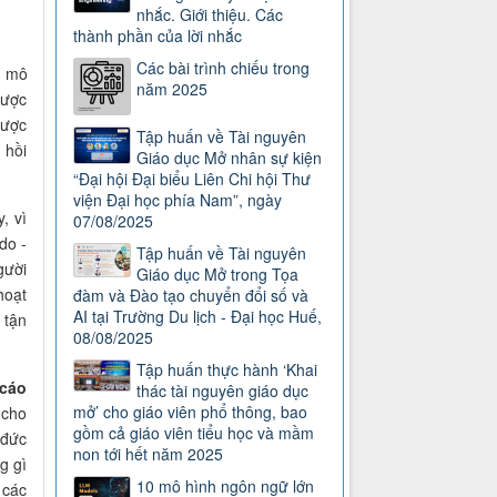
nhắc. Giới thiệu. Các
thành phần của lời nhắc
Các bài trình chiếu trong
 mô
năm 2025
được
được
Tập huấn về Tài nguyên
 hồi
Giáo dục Mở nhân sự kiện
“Đại hội Đại biểu Liên Chi hội Thư
viện Đại học phía Nam”, ngày
, vì
07/08/2025
do -
Tập huấn về Tài nguyên
gười
Giáo dục Mở trong Tọa
hoạt
đàm và Đào tạo chuyển đổi số và
AI tại Trường Du lịch - Đại học Huế,
 tận
08/08/2025
Tập huấn thực hành ‘Khai
cáo
thác tài nguyên giáo dục
mở’ cho giáo viên phổ thông, bao
 cho
gồm cả giáo viên tiểu học và mầm
 đức
non tới hết năm 2025
g gì
10 mô hình ngôn ngữ lớn
 các