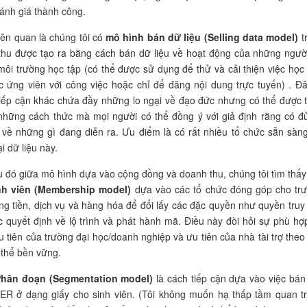
ánh giá thành công.
liên quan là chúng tôi có
mô hình bán dữ liệu (Selling data model)
t
thu được tạo ra bằng cách bán dữ liệu về hoạt động của những ngườ
ôi trường học tập (có thể được sử dụng để thử và cải thiện việc học 
ác ứng viên với công việc hoặc chỉ để đăng nội dung trực tuyến) . Đâ
iếp cận khác chứa đầy những lo ngại về đạo đức nhưng có thể được 
những cách thức mà mọi người có thể đồng ý với giả định rằng có đ
về những gì đang diễn ra. Ưu điểm là có rất nhiều tổ chức sẵn sàng
ại dữ liệu này.
u đó giữa mô hình dựa vào cộng đồng và doanh thu, chúng tôi tìm thấ
h viên (Membership model)
dựa vào các tổ chức đóng góp cho tr
ng tiền, dịch vụ và hàng hóa để đổi lấy các đặc quyền như quyền truy
c quyết định về lộ trình và phát hành mã. Điều này đòi hỏi sự phù hợp
u tiên của trường đại học/doanh nghiệp và ưu tiên của nhà tài trợ theo 
 thể bền vững.
hân đoạn (Segmentation model)
là cách tiếp cận dựa vào việc bán
ER ở dạng giấy cho sinh viên. (Tôi không muốn hạ thấp tầm quan t