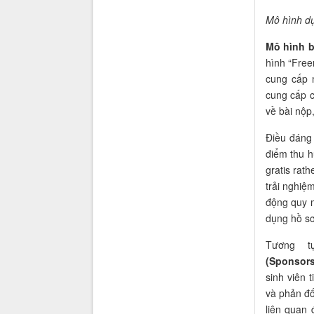
Mô hình d
Mô hình b
hình “Freem
cung cấp 
cung cấp c
về bài nộp
Điều đáng 
điểm thu h
gratis rath
trải nghiệm
động quy m
dụng hồ sơ
Tương 
(Sponsors
sinh viên 
và phản đố
liên quan 