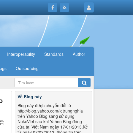
Interoperability
Standards
Author
logs
Outsourcing
Về Blog này
o
Blog này được chuyển đổi từ
http://blog.yahoo.com/letrungnghia
trên Yahoo Blog sang sử dụng
NukeViet sau khi Yahoo Blog đóng
cửa tại Việt Nam ngày 17/01/2013.Kể
từ ngày 07/02/2013, thông tin trên