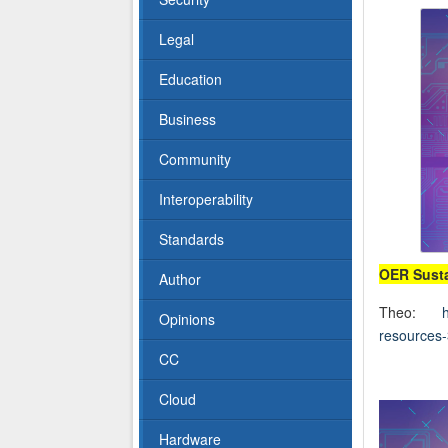
Legal
Education
Business
Community
Interoperability
Standards
OER Susta
Author
Theo:
Opinions
resources-
CC
Cloud
Hardware