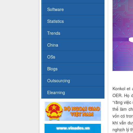
Software
Statistics
Trends
China
OSs
Blogs
Outsourcing
Konkol et 
Elearning
OER. Họ đ
“rằng việc
thể làm c
vốn có tro
khi vẫn du
nghịch lý 