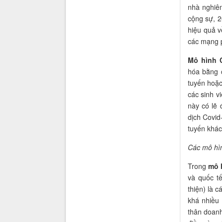
nhà nghiên
cộng sự, 2
hiệu quả v
các mạng p
Mô hình 
hóa bằng 
tuyến hoặc
các sinh v
này có lẽ 
dịch Covid
tuyến khác
Các mô hìn
Trong
mô 
và quốc t
thiện) là 
khá nhiều 
thân doanh