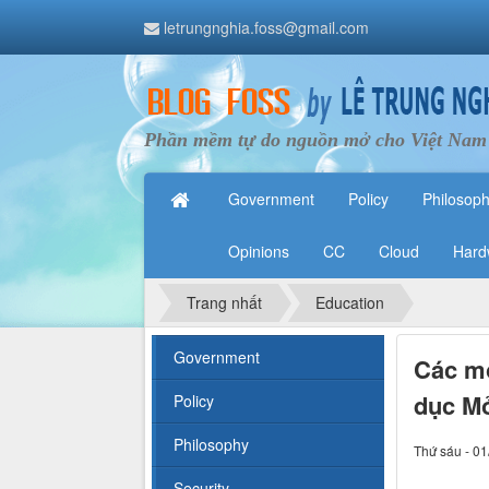
letrungnghia.foss@gmail.com
Phần mềm tự do nguồn mở cho Việt Nam
Government
Policy
Philosop
Opinions
CC
Cloud
Hard
Trang nhất
Education
Government
Các mô
dục M
Policy
Philosophy
Thứ sáu - 01
Security