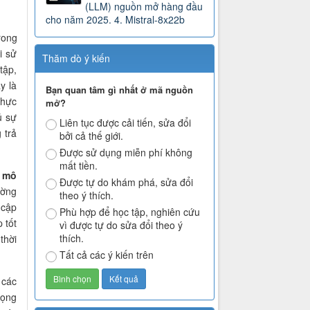
(LLM) nguồn mở hàng đầu
cho năm 2025. 4. Mistral-8x22b
rong
i sử
Thăm dò ý kiến
tập,
y là
Bạn quan tâm gì nhất ở mã nguồn
thực
mở?
ủ sự
Liên tục được cải tiến, sửa đổi
 trả
bởi cả thế giới.
Được sử dụng miễn phí không
mất tiền.
y
mô
Được tự do khám phá, sửa đổi
ường
theo ý thích.
 cập
Phù hợp để học tập, nghiên cứu
 tốt
vì được tự do sửa đổi theo ý
thích.
thời
Tất cả các ý kiến trên
 các
rọng