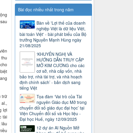
Bài đọc nhiều nhất trong năm
rộng
 sau
Bàn về 'Lợi thế của doanh
nghiệp Việt là dữ liệu Việt,
bài toán Việt' - bài phát biểu của Bộ
trưởng Nguyễn Mạnh Hùng ngày
21/08/2025
viên
‘KHUYẾN NGHỊ VÀ
 thu
HƯỚNG DẪN TRUY CẬP
 cho
MỞ KIM CƯƠNG cho các
cơ sở, nhà cấp vốn, nhà
biệt
bảo trợ, nhà tài trợ, và nhà hoạch
gang
định chính sách’ - bản dịch sang
tiếng Việt
 trữ
Tọa đàm ‘Vai trò của Tài
nguyên Giáo dục Mở trong
al.,
chuyển đổi số giáo dục đại học’ tại
 lợi
Viện Chuyển đổi số và Học liệu -
 tài
Đại học Huế, ngày 12/09/2025
 lâu
12 dự án AI Nguồn Mở
hiều