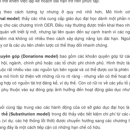
ó thể khiến việc lập kế hoạch dài hạn trở nên phức tạp.
g theo cách tương tự nhưng ở quy mô nhỏ hơn, Mô hình cơ
onal model
) thấy các nhà cung cấp giáo dục đại học dành một phần 
ọ cho các chương trình OER. Điều này thường được triển khai theo n
quán với triết lý mở, nhưng lại liên quan đến sự cạnh tranh vì các n
hiếm mà không có nhiều theo cách xây dựng năng lực dài hạn. Ngoà
y cơ là các ưu tiên chiến lược có thể thay đổi nhanh chóng.
quyên góp (Donations model)
bao gồm các khoản quyên góp từ cá
 hội, ngành, chính phủ hoặc các tổ chức phi chính phủ. Hình thức tài
uộc rất nhiều vào các nguồn lực bên ngoài và có thể được coi là phiên
a mô hình từ thiện với những rủi ro rõ ràng - nhưng vẫn có thể hoạt 
g hợp có nguồn tài trợ đáng kể, ví dụ thế. Còn có rủi ro về các yếu tố 
ệc phụ thuộc vào sự đóng góp ảnh hưởng đến hoạt động giáo dục như
uối cùng tập trung vào các hành động của cơ sở giáo dục đại học l
 thế (Substitution model)
trong đó thấy việc tiết kiệm chi phí từ các 
 (ví dụ: các hệ thống lỗi thời) được chuyển hướng sang các chương t
ng đây là một cách tiếp cận có những hạn chế cố hữu.