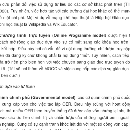
 cứu phản đối việc sử dụng tư liệu do các cơ sở khác phát triển (Tlil
020). Tuy nhiên, việc hợp tác với các trường đại học khác có thể mang
ề mặt chi phí. Một ví dụ về mạng lưới học thuật là Hiệp hội Giáo dục
hi học thuật là Wikipedia và WikiEducator.
Chương trình Trực tuyến
(
Online Programme model
) được hiện 
cách mở rộng giáo dục dựa vào sự có mặt sang các khóa học trên 
 kết hợp. Điều này hơi có vấn đề vì nội dung thường chỉ được truy cập
iên đã đăng ký chứ không phải là nội dung “mở”. Tuy nhiên, cách tiếp
đã trở nên phổ biến hơn với việc chuyển sang giáo dục trực tuyến do
-19. (Tôi sẽ nói thêm về MOOC và việc cung cấp các dịch vụ giáo dục 
 bên dưới.)
h dựa vào từ thiện
hình chính phủ (Gove
rnmental model)
, các cơ quan chính phủ quốc
ế cung cấp vốn cho việc tạo lập OER. Điều này (cùng với hoạt độn
cách mà nhiều OER theo truyền thống đã được cấp vốn nhưng lại phụ t
vào các ưu tiên chính trị và chiến lược của những người bên ngoài
 nghiệp. Cũng có sự cạnh tranh khốc liệt đối với một số dòng vốn cấp 