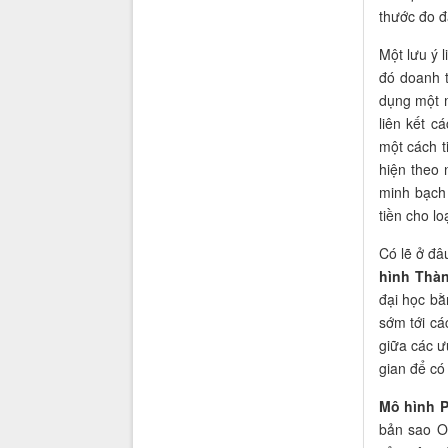
thước đo đ
Một lưu ý 
đó doanh 
dụng một m
liên kết c
một cách t
hiện theo 
minh bạch 
tiền cho lo
Có lẽ ở đâ
hình Thàn
đại học bằ
sớm tới cá
giữa các ư
gian để có
Mô hình P
bản sao O