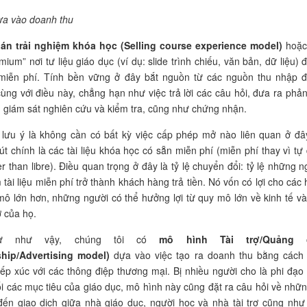
ựa vào doanh thu
án trải nghiệm khóa học (
Selling course experience model
)
hoặc
ium” nơi tư liệu giáo dục (ví dụ: slide trình chiếu, văn bản, dữ liệu) 
miễn phí. Tính bền vững ở đây bắt nguồn từ các nguồn thu nhập 
ùng với điều này, chẳng hạn như việc trả lời các câu hỏi, đưa ra phản
, giám sát nghiên cứu và kiểm tra, cũng như chứng nhận.
lưu ý là không cần có bất kỳ việc cấp phép mở nào liên quan ở đây
út chính là các tài liệu khóa học có sẵn miễn phí (miễn phí thay vì tự 
er than libre). Điều quan trọng ở đây là tỷ lệ chuyển đổi: tỷ lệ những n
 tài liệu miễn phí trở thành khách hàng trả tiền. Nó vốn có lợi cho các 
ô lớn hơn, những người có thể hưởng lợi từ quy mô lớn về kinh tế và
 của họ.
tự như vậy, chúng tôi có
mô hình Tài trợ/Quảng 
hip/Advertising model)
dựa vào việc tạo ra doanh thu bằng cách
tiếp xúc với các thông điệp thương mại. Bị nhiều người cho là phi đạo
i các mục tiêu của giáo dục, mô hình này cũng đặt ra câu hỏi về nhữn
đến giao dịch giữa nhà giáo dục, người học và nhà tài trợ cũng như