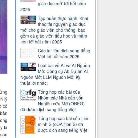
giáo dục mở’ tới hết năm
2025
Tập huấn thực hành ‘Khai
thác tài nguyên giáo dục
mở’ cho giáo viên phổ thông, bao
gồm cả giáo viên tiểu học và mầm
non tới hết năm 2025
Các tài liệu dịch sang tiếng
Việt tới hết năm 2025
Loạt bài về AI và AI Nguồn
Mở: Công cụ AI; Dự án AI
Nguồn Mở; LLM Nguồn Mở; Kỹ
thuật lời nhắc;
vững
Tổng hợp các bài của
Nhóm các Nhà cấp vốn
h lý
Nghiên cứu Mở (ORFG)
p có
đã được dịch sang tiếng Việt
 bản
Tổng hợp các bài của Liên
rong
minh S (cOAlition S) đã
y là
được dịch sang tiếng Việt
 cân