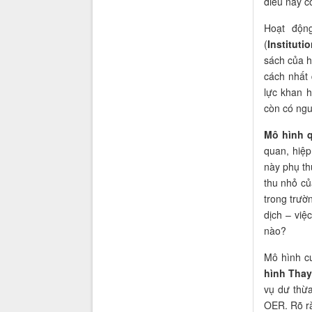
điều này c
Hoạt độn
(
Instituti
sách của h
cách nhất 
lực khan 
còn có ngu
Mô hình 
quan, hiệp
này phụ th
thu nhỏ củ
trong trườn
dịch – vi
nào?
Mô hình c
hình Thay
vụ dư thừa
OER. Rõ rà