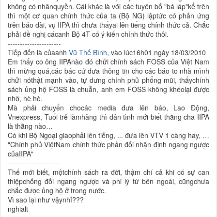
không có nhânquyền. Cái khác là với các tuyên bố "bá láp"kể trên
thì một cơ quan chính thức của ta (Bộ NG) lậptức có phản ứng
trên báo đài, vụ IIPA thì chưa thấyai lên tiếng chính thức cả. Chắc
phải đề nghị cácanh Bộ 4T có ý kiến chính thức thôi.
----------------------
Tiếp đến là củaanh
Vũ Thế Bình
, vào lúc16h01 ngày 18/03/2010
Em thấy co ông IIPAnào đó chửi chính sách FOSS của Việt Nam
thì mừng quá,các bác cứ đưa thông tin cho các báo to nhà mình
chửi nóthật mạnh vào, tự dưng chính phủ phổng mũi, thấychính
sách ủng hộ FOSS là chuẫn, anh em FOSS không khéolại được
nhờ, hè hè.
Mà phải chuyển chocác media đưa lên báo, Lao Động,
Vnexpress, Tuổi trẻ làmhăng thì dân tình mới biết thằng cha IIPA
là thằng nào…
Có khi Bộ Ngoại giaophải lên tiếng, ... đưa lên VTV 1 càng hay, …
"Chính phủ ViệtNam chính thức phản đối nhận định ngang ngược
củaIIPA"
----------------------
Thế mới biết, mộtchính sách ra đời, thậm chí cả khi có sự can
thiệpchống đối ngang ngược và phi lý từ bên ngoài, cũngchưa
chắc được ủng hộ ở trong nước.
Vì sao lại như vậynhỉ???
nghialt