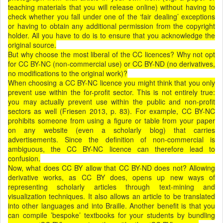
teaching materials that you will release online) without having to
check whether you fall under one of the ‘fair dealing’ exceptions
or having to obtain any additional permission from the copyright
holder. All you have to do is to ensure that you acknowledge the
original source.
But why choose the most liberal of the CC licences? Why not opt
for CC BY-NC (non-commercial use) or CC BY-ND (no derivatives,
no modifications to the original work)?
When choosing a CC BY-NC licence you might think that you only
prevent use within the for-profit sector. This is not entirely true:
you may actually prevent use within the public and non-profit
sectors as well (Friesen 2013, p. 83). For example, CC BY-NC
prohibits someone from using a figure or table from your paper
on any website (even a scholarly blog) that carries
advertisements. Since the definition of non-commercial is
ambiguous, the CC BY-NC licence can therefore lead to
confusion.
Now, what does CC BY allow that CC BY-ND does not? Allowing
derivative works, as CC BY does, opens up new ways of
representing scholarly articles through text-mining and
visualization techniques. It also allows an article to be translated
into other languages and into Braille. Another benefit is that you
can compile ’bespoke’ textbooks for your students by bundling