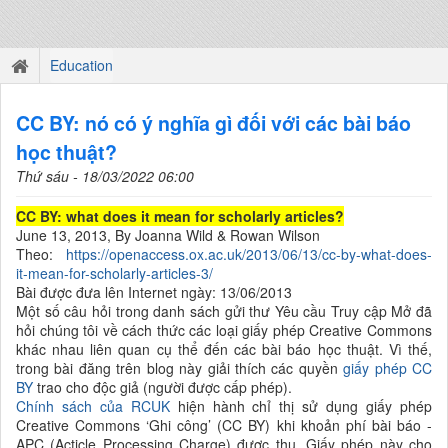
Education
CC BY: nó có ý nghĩa gì đối với các bài báo
học thuật?
Thứ sáu - 18/03/2022 06:00
CC BY: what does it mean for scholarly articles?
June 13, 2013,
By Joanna Wild & Rowan Wilson
Theo:
https://openaccess.ox.ac.uk/2013/06/13/cc-by-what-does-
it-mean-for-scholarly-articles-3/
Bài được đưa lên Internet ngày:
13/06/2013
Một số câu hỏi trong danh sách gửi thư Yêu cầu Truy cập Mở đã
hỏi chúng tôi về cách thức các loại giấy phép Creative Commons
khác nhau liên quan cụ thể đến các bài báo học thuật. Vì thế,
trong bài đăng trên blog này giải thích các quyền
giấy phép CC
BY
trao cho độc giả (người được cấp phép).
Chính sách của RCUK
hiện hành chỉ thị sử dụng giấy phép
Creative Commons ‘Ghi công’ (CC BY) khi khoản phí bài báo -
APC (Acticle Processing Charge) được thu. Giấy phép này cho