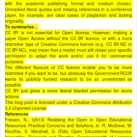
with the academic publishing format and medium chosen.
Unmarked literal quotes and missing references in a conference
paper, for example, are clear cases of plagiarism and lacking
originality.
To summarise…
CC BY is not essential for Open Access. However, making a
paper Open Access without the CC BY licence, or with a more
restrictive type of Creative Commons licence (e.g. CC BY-ND or
CC BY-NC), may mean that a reader must still obtain your specific
permission to adapt the work and/or use it for commercial
purposes.
The different flavours of CC licence enable you to be more
restrictive if you want to be, but obviously the Government/RCUK
wants its publicly funded research to be as unrestricted as
possible.
CC BY just gives a more liberal blanket permission for some
actions.
This blog post is licensed under a Creative Commons Attribution
3.0 Unported License
References
Friesen, N., (2013) Realising the Open in Open Educational
Resources: Practical Concerns and Solutions, In. R. McGreal, W.
Kinuthia, S. Marshall, S. (Eds) Open Educational Resources: