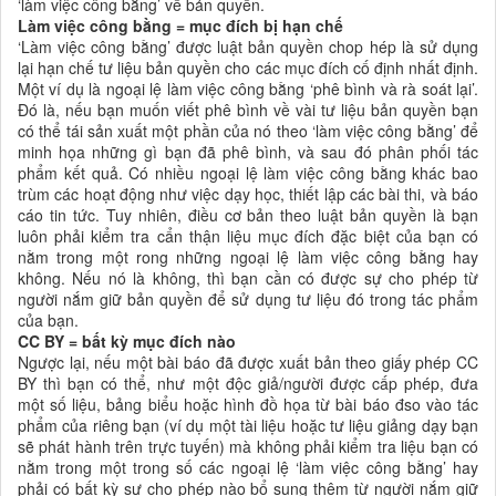
‘làm việc công bằng’ về bản quyền.
Làm việc công bằng = mục đích bị hạn chế
‘Làm việc công bằng’ được luật bản quyền chop hép là sử dụng
lại hạn chế tư liệu bản quyền cho các mục đích cố định nhất định.
Một ví dụ là ngoại lệ làm việc công bằng ‘phê bình và rà soát lại’.
Đó là, nếu bạn muốn viết phê bình về vài tư liệu bản quyền bạn
có thể tái sản xuất một phần của nó theo ‘làm việc công bằng’ để
minh họa những gì bạn đã phê bình, và sau đó phân phối tác
phẩm kết quả. Có nhiều ngoại lệ làm việc công bằng khác bao
trùm các hoạt động như việc dạy học, thiết lập các bài thi, và báo
cáo tin tức. Tuy nhiên, điều cơ bản theo luật bản quyền là bạn
luôn phải kiểm tra cẩn thận liệu mục đích đặc biệt của bạn có
nằm trong một rong những ngoại lệ làm việc công bằng hay
không. Nếu nó là không, thì bạn cần có được sự cho phép từ
người nắm giữ bản quyền để sử dụng tư liệu đó trong tác phẩm
của bạn.
CC BY = bất kỳ mục đích nào
Ngược lại, nếu một bài báo đã được xuất bản theo giấy phép CC
BY thì bạn có thể, như một độc giả/người được cấp phép, đưa
một số liệu, bảng biểu hoặc hình đồ họa từ bài báo đso vào tác
phẩm của riêng bạn (ví dụ một tài liệu hoặc tư liệu giảng dạy bạn
sẽ phát hành trên trực tuyến) mà không phải kiểm tra liệu bạn có
nằm trong một trong số các ngoại lệ ‘làm việc công bằng’ hay
phải có bất kỳ sự cho phép nào bổ sung thêm từ người nắm giữ