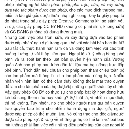
phép những người khác
phân phối, pha trộn, sửa, và xây dựng
dựa vào tác phẩm được cấp phép
, cho các mục đích thương mại,
miễn là tác giả gốc được thừa nhận ghi công. Đây là giấy phép tự
do nhất trong sáu giấy phép Creative Commons khi so sánh với,
ví dụ, các giấy phép CC BY-ND (không có phái sinh, không sửa)
và CC BY-NC (không sử dụng thương mại).
Nhưng còn ‘việc pha trộn, sửa, và xây dựng dựa vào tác phẩm
được cấp phép’ ngụ ý gì trong quan hệ với các bài báo học thuật?
Sau tất cả, thực hành hàn lâm đã và đang làm việc với các tình
huống tương tự vài thập niên qua. Ngoại lệ xử lý công bằng 'phê
bình và rà soát lại' theo luật bản quyền hiện hành của Vương
quốc Anh cho phép bạn trích dẫn tài liệu mà bạn đang trực tiếp
phê bình. Trích dẫn tiêu chuẩn cho phép bạn tham chiếu toàn bộ
các tác phẩm mà thông tin cho tác phẩm của riêng bạn. Nhiều
nhân viên hàn lâm có thể cảm thấy không thoải mái trao quyền
để làm cho tác phẩm của họ được/bị những người khác tùy chỉnh.
Vậy giấy phép CC BY có thực sự cho phép bất kỳ hoạt động hữu
ích bổ sung thêm nào hay không? Sự thật là, vì nhiều mục đích,
thì nó không. Tuy nhiên, nó cho phép người nắm giữ bản quyền
trao quyền bao trùm cho nhiều hành động mà độc giả, người
được cấp phép có thể muốn làm. Nó cũng trao cho độc giả/người
được cấp phép
sự rõ ràng
về những gì họ có thể làm với bài báo
mà không phải làm việc với những điều phức tạp của các ngoại lệ