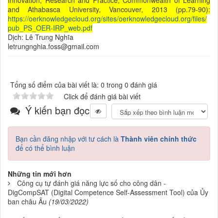
Innovation, Research and Practice, Commonwealth of Learning
and Athabasca University, Vancouver, 2013 (pp.79-90):
https://oerknowledgecloud.org/sites/oerknowledgecloud.org/files/
pub_PS_OER-IRP_web.pdf
Dịch: Lê Trung Nghĩa
letrungnghia.foss@gmail.com
Tổng số điểm của bài viết là: 0 trong 0 đánh giá
Click để đánh giá bài viết
Ý kiến bạn đọc
Bạn cần đăng nhập với tư cách là
Thành viên chính thức
để có thể bình luận
Những tin mới hơn
Công cụ tự đánh giá năng lực số cho công dân -
DigCompSAT (Digital Competence Self-Assessment Tool) của Ủy
ban châu Âu
(19/03/2022)