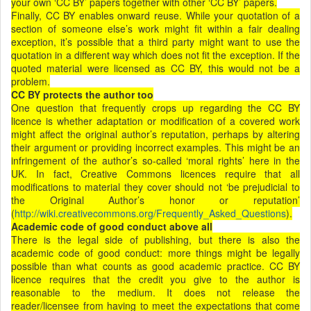
your own ‘CC BY’ papers together with other ‘CC BY’ papers.
Finally, CC BY enables onward reuse. While your quotation of a
section of someone else’s work might fit within a fair dealing
exception, it’s possible that a third party might want to use the
quotation in a different way which does not fit the exception. If the
quoted material were licensed as CC BY, this would not be a
problem.
CC BY protects the author too
One question that frequently crops up regarding the CC BY
licence is whether adaptation or modification of a covered work
might affect the original author’s reputation, perhaps by altering
their argument or providing incorrect examples. This might be an
infringement of the author’s so-called ‘moral rights’ here in the
UK. In fact, Creative Commons licences require that all
modifications to material they cover should not ‘be prejudicial to
the Original Author’s honor or reputation’
(
http://wiki.creativecommons.org/Frequently_Asked_Questions
).
Academic code of good conduct above all
There is the legal side of publishing, but there is also the
academic code of good conduct: more things might be legally
possible than what counts as good academic practice. CC BY
licence requires that the credit you give to the author is
reasonable to the medium. It does not release the
reader/licensee from having to meet the expectations that come