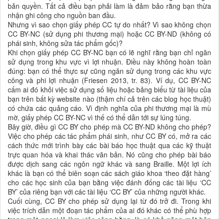
bản quyền. Tất cả điều bạn phải làm là đảm bảo rằng bạn thừa
nhận ghi công cho nguồn ban đầu.
Nhưng vì sao chọn giấy phép CC tự do nhất? Vì sao không chọn
CC BY-NC (sử dụng phi thương mại) hoặc CC BY-ND (không có
phái sinh, không sửa tác phẩm gốc)?
Khi chọn giấy phép CC BY-NC bạn có lẽ nghĩ rằng bạn chỉ ngăn
sử dụng trong khu vực vì lợi nhuận. Điều này không hoàn toàn
đúng: bạn có thể thực sự cũng ngăn sử dụng trong các khu vực
công và phi lợi nhuận (Friesen 2013, tr. 83). Ví dụ, CC BY-NC
cấm ai đó khỏi việc sử dụng số liệu hoặc bảng biểu từ tài liệu của
bạn trên bất kỳ website nào (thậm chí cả trên các blog học thuật)
có chứa các quảng cáo. Vì định nghĩa của phi thương mại là mù
mờ, giấy phép CC BY-NC vì thế có thể dẫn tới sự lúng túng.
Bây giờ, điều gì CC BY cho phép mà CC BY-ND không cho phép?
Việc cho phép các tác phẩm phái sinh, như CC BY có, mở ra các
cách thức mới trình bày các bài báo học thuật qua các kỹ thuật
trực quan hóa và khai thác văn bản. Nó cũng cho phép bài báo
được dịch sang các ngôn ngữ khác và sang Braille. Một lợi ích
khác là bạn có thể biên soạn các sách giáo khoa ‘theo đặt hàng’
cho các học sinh của bạn bằng việc đánh đống các tài liệu ‘CC
BY’ của riêng bạn với các tài liệu ‘CC BY’ của những người khác.
Cuối cùng, CC BY cho phép sử dụng lại từ đó trở đi. Trong khi
việc trích dẫn một đoạn tác phẩm của ai đó khác có thể phù hợp