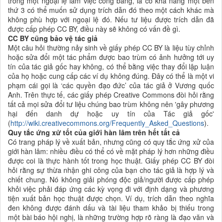
trong một ngoại lệ làm việc công bằng, là có khả năng một bên
thứ 3 có thể muốn sử dụng trích dẫn đó theo một cách khác mà
không phù hợp với ngoại lệ đó. Nếu tư liệu được trích dẫn đã
được cấp phép CC BY, điều này sẽ không có vấn đề gì.
CC BY cũng bảo vệ tác giả
Một câu hỏi thường nảy sinh về giấy phép CC BY là liệu tùy chỉnh
hoặc sửa đổi một tác phẩm được bao trùm có ảnh hưởng tới uy
tín của tác giả gốc hay không, có thể bằng việc thay đổi lập luận
của họ hoặc cung cấp các ví dụ không đúng. Đây có thể là một vi
phạm cái gọi là ‘các quyền đạo đức’ của tác giả ở Vương quốc
Anh. Trên thực tế, các giấy phép Creative Commons đòi hỏi rằng
tất cả mọi sửa đổi tư liệu chúng bao trùm không nên 'gây phương
hại đến danh dự hoặc uy tín của Tác giả gốc'
(
http://wiki.creativecommons.org/Frequently_Asked_Questions
).
Quy tắc ứng xử tốt của giới hàn lâm trên hết tất cả
Có trang pháp lý về xuất bản, nhưng cũng có quy tắc ứng xử của
giới hàn lâm: nhiều điều có thể có về mặt pháp lý hơn những điều
được coi là thực hành tốt trong học thuật. Giấy phép CC BY đòi
hỏi rằng sự thừa nhận ghi công của bạn cho tác giả là hợp lý và
chiết chung. Nó không giải phóng độc giả/người được cấp phép
khỏi việc phải đáp ứng các kỳ vọng đi với định dạng và phương
tiện xuất bản học thuật được chọn. Ví dụ, trích dẫn theo nghĩa
đen không được đánh dấu và tài liệu tham khảo bị thiếu trong
một bài báo hội nghị, là những trường hợp rõ ràng là đạo văn và