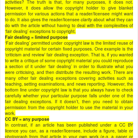
activities? The truth is that, for many purposes, it does not.
However, it does allow the copyright holder to give blanket
permission for various actions that a reader/licensee might want
to do. It also gives the reader/licensee
clarity
about what they can
do with the article without having to deal with the complexities of
‘fair dealing’ exceptions to copyright.
Fair dealing = limited purpose
‘Fair dealing’ permitted under copyright law is the limited reuse of
copyright material for certain fixed purposes. One example is the
‘criticism and review’ fair dealing exception. That is, if you wanted
to write a critique of some copyright material you could reproduce
a section of it under ‘fair dealing’ in order to illustrate what you
were criticising, and then distribute the resulting work. There are
many other fair dealing exceptions covering activities such as
teaching, setting examinations, and news reporting. However, the
bottom line under copyright law is that you always have to check
carefully whether your particular purpose falls under one of the
fair dealing exceptions. If it doesn’t, then you need to obtain
permission from the copyright holder to use the material in your
work.
CC BY = any purpose
In contrast, if an article has been published under a CC BY
licence you can, as a reader/licensee, include a figure, table or
photograph from that article in your own work (e.g. a paper or