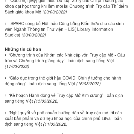
Quốc hội (Mỹ) giới thiệu Dự luật Xử lý các Chi phí sách giáo
khoa đại học trong khi làm mới lại Chương trình Trợ cấp Thí điểm
Sách giáo khoa Mở
(29/03/2022)
SPARC công bố Hội thảo Công bằng Kiến thức cho các sinh
viên Ngành Thông tin Thư viện – LIS( Library Information
Studies)
(30/03/2022)
Những tin cũ hơn
‘Chương trình của Nhóm các Nhà cấp vốn Truy cập Mở - Cấu
trúc và Chương trình giảng dạy’ - bản dịch sang tiếng Việt
(17/03/2022)
‘Giáo dục trong thế giới hậu COVID: Chín ý tưởng cho hành
động công’ - bản dịch sang tiếng Việt
(16/03/2022)
‘Kế hoạch Hành động về Truy cập Mở Kim cương’ - bản dịch
sang tiếng Việt
(15/03/2022)
‘Nghị quyết về phê chuẩn hướng dẫn về truy cập mở tới các
xuất bản phẩm và dữ liệu khoa học’ của chính phủ Litva - bản
dịch sang tiếng Việt
(11/03/2022)