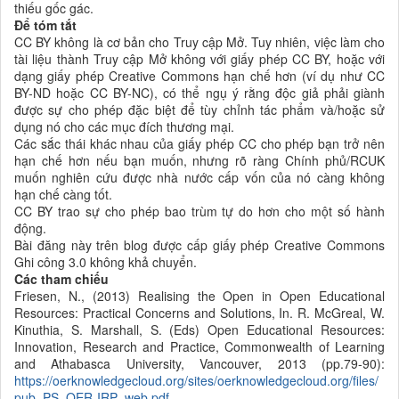
thiếu gốc gác.
Để tóm tắt
CC BY không là cơ bản cho Truy cập Mở. Tuy nhiên, việc làm cho
tài liệu thành Truy cập Mở không với giấy phép CC BY, hoặc với
dạng giấy phép Creative Commons hạn chế hơn (ví dụ như CC
BY-ND hoặc CC BY-NC), có thể ngụ ý rằng độc giả phải giành
được sự cho phép đặc biệt để tùy chỉnh tác phẩm và/hoặc sử
dụng nó cho các mục đích thương mại.
Các sắc thái khác nhau của giấy phép CC cho phép bạn trở nên
hạn chế hơn nếu bạn muốn, nhưng rõ ràng Chính phủ/RCUK
muốn nghiên cứu được nhà nước cấp vốn của nó càng không
hạn chế càng tốt.
CC BY trao sự cho phép bao trùm tự do hơn cho một số hành
động.
Bài đăng này trên blog được cấp giấy phép Creative Commons
Ghi công 3.0 không khả chuyển.
Các tham chiếu
Friesen, N., (2013) Realising the Open in Open Educational
Resources: Practical Concerns and Solutions, In. R. McGreal, W.
Kinuthia, S. Marshall, S. (Eds) Open Educational Resources:
Innovation, Research and Practice, Commonwealth of Learning
and Athabasca University, Vancouver, 2013 (pp.79-90):
https://oerknowledgecloud.org/sites/oerknowledgecloud.org/files/
pub_PS_OER-IRP_web.pdf