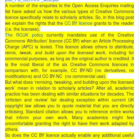
A number of the enquiries to the Open Access Enquiries mailing
list have asked us how the various types of Creative Commons
licence specifically relate to scholarly articles. So, in this blog post
we explain the rights that the
CC BY licence
grants to the reader
(i.e. the licensee).
The RCUK policy
currently mandates use of the Creative
Commons ‘Attribution’ licence (CC BY) when an Article Processing
Charge (APC) is levied. This licence allows others to
distribute,
remix, tweak, and build upon the licensed work
, including for
commercial purposes, as long as the original author is credited. It
is the most liberal of the six Creative Commons licences in
comparison with, for example, CC BY-ND (no derivatives, no
modifications) and CC BY-NC (no commercial use).
But what does ‘remixing, tweaking, and building upon the licensed
work’ mean in relation to scholarly articles? After all, academic
practice has been dealing with similar situations for decades. The
‘criticism and review’ fair dealing exception within current UK
copyright law allows you to quote material that you are directly
criticising. Standard citation allows you to reference entire works
that inform your own work. Many academics might feel
uncomfortable granting the right to have their work adapted by
others.
So does the CC BY licence actually enable any additional useful