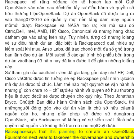
Rackspace nói rằng nóđang lên kế hoạch tạo một Quỹ
OpenStack vào năm sau đểchiếm lấy sự điều hành và quyền sở
hữu thương hiệuOpenStack. Dự án OpenStack đã được tung ra
vào tháng07/2010 để quản lý một nền tảng đám mây nguồn
mởmới được Rackspace và NASA tạo ra; khi mà sau đó
Citrix,Dell, Intel, AMD, HP, Cisco, Canonical và những hãng khác
đãtham gia vào sáng kiến này. Tuy nhiên, từng có những lolắng
về sự điều hành dự án, đặc biệt là Rackspacecó quá nhiều sự
kiểm soát khi mua Anso Labs, đã trao chonó một đa số ghế trong
ban lãnh đạo dự án. Một sựcải tổ các qui trình bỏ phiếu bên trong
dự án vàotháng 03 năm nay đã làm được ít để giảm những lolắng
này.
Sự tham gia của cácthành viên đã gia tăng gần đây như HP, Dell,
Cisco vàCitrix được tin tưởng sẽ ép Rackspace phải nhìn lạicách
mà dự án được tổ chức. Làm thế nào một quỹmới sẽ vận hành là
những gì còn chưa rõ – chỉ sựđiều hành và quyền sở hữu thương
hiệu là được đềcử sẽ được chuyển cho quỹ này. Theo Jonathan
Bryce, Chủtịch Ban điều hành Chính sách của OpenStack, thì
nhữngngười đóng góp vào dự án vẫn là chủ sở hữu củamã
nguồn của họ, nhưng giấy phép sẽ được sử dụngtrong
OpenStack, nên Rackspace sẽ không có sự kiểm soát tấtcả bản
quyền mã nguồn và không thể trao nó cho mộtQuỹ được.
Rackspace
says that
itis planning
to cre-ate an OpenStack
Foundation next year to takeover the governance and ownership