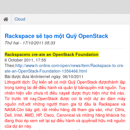
Cloud
Rackspace sẽ tạo một Quỹ OpenStack
Thứ hai - 17/10/2011 05:33
Rackspaceto cre-ate an OpenStack Foundation
6 October 2011, 17:55
Theo:
http://www.h-online.com/open/news/item/Rackspace-to-cre-
ate-an-OpenStack-Foundation-1356466.html
Bài được đưa lênInternet ngày: 06/10/2011
Lờingười dịch: Dự kiến sẽ có một Quỹ OpenStack đượcthành lập
trong tương lai để điều hành và quản lý bảnquyền mã nguồn. Tuy
nhiên hiện vẫn chưa rõ điều nàysẽ được thực hiện như thế nào.
Từ trước tới nay,OpenStack được coi là một dự án đám mây
nguồn mở,với những người tham gia từ đầu là Rackspace và
NASA.Còn bây giờ, rất nhiều hãng đã tham gia vào, như: Citrix,
Dell, Intel, AMD, HP, Cisco, Canonical và những hãng khácvà họ
đang thúc ép xem xét lại sự điều hành và quyềnsở hữu mã nguồn
của dự án này.