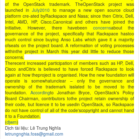
of the OpenStack trademark. TheOpenStack project was
launched in
July2010
to manage a new open source cloud
platform cre-ated byRackspace and Nasa; since then Citrix, Dell,
Intel, AMD, HP, Cisco,Canonical and others have joined the
initiative. However, there havebeen
concerns
about the
governance of the project, specifically that Rackspace hastoo
much control since buying Anso Labs which gave it a majority
ofseats on the project board. A reformation of voting processes
withinthe project in March this year did little to reduce those
concerns.
Therecent increased participation of members such as HP, Dell,
Cisco andCitrix is believed to have forced Rackspace to look
again at how theproject is organised. How the new foundation will
operate is somewhatunclear – only the governance and
ownership of the trademark isslated to be moved to the
foundation.
According
to Jonathan Bryce, OpenStack's Policy
Board Chairman, contributors tothe project retain ownership of
their code, but licence it to be usedin OpenStack, so Rackspace
do not have control of all of the code'scopyright and cannot hand
it to a Foundation.
(
djwm
)
Dịch tài liệu: Lê Trung Nghĩa
letrungnghia.foss@gmail.com