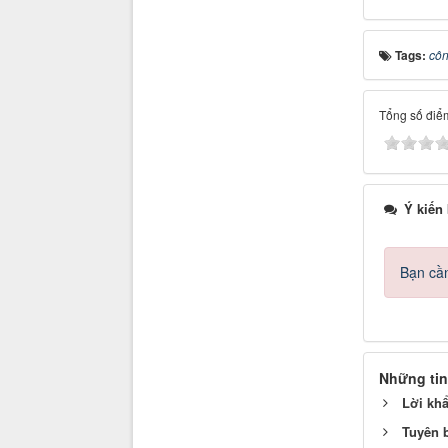
Tags:
côn
Tổng số điểm
Ý kiến
Bạn cần
Những tin
Lời khẩ
Tuyên 