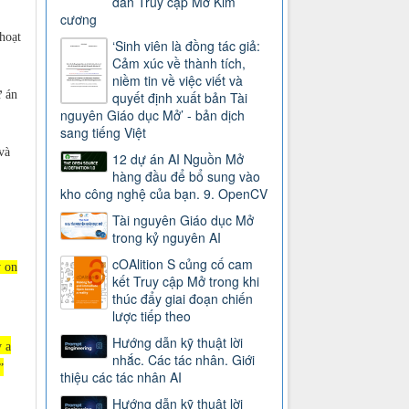
dẫn Truy cập Mở Kim
cương
hoạt
‘Sinh viên là đồng tác giả:
Cảm xúc về thành tích,
niềm tin về việc viết và
ự án
quyết định xuất bản Tài
nguyên Giáo dục Mở’ - bản dịch
sang tiếng Việt
và
12 dự án AI Nguồn Mở
hàng đầu để bổ sung vào
kho công nghệ của bạn. 9. OpenCV
Tài nguyên Giáo dục Mở
trong kỷ nguyên AI
cOAlition S củng cố cam
y on
kết Truy cập Mở trong khi
thúc đẩy giai đoạn chiến
lược tiếp theo
Hướng dẫn kỹ thuật lời
 a
nhắc. Các tác nhân. Giới
”
thiệu các tác nhân AI
Hướng dẫn kỹ thuật lời