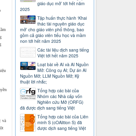
giáo dục mở’ tới hết năm
2025
ộ
Tập huấn thực hành ‘Khai
thác tài nguyên giáo dục
mở’ cho giáo viên phổ thông, bao
 tầm
gồm cả giáo viên tiểu học và mầm
g
non tới hết năm 2025
g
Các tài liệu dịch sang tiếng
Việt tới hết năm 2025
Loạt bài về AI và AI Nguồn
Mở: Công cụ AI; Dự án AI
hiệu
Nguồn Mở; LLM Nguồn Mở; Kỹ
thuật lời nhắc;
uyền
Tổng hợp các bài của
Nhóm các Nhà cấp vốn
Nghiên cứu Mở (ORFG)
đã được dịch sang tiếng Việt
Tổng hợp các bài của Liên
c và
minh S (cOAlition S) đã
được dịch sang tiếng Việt
ột