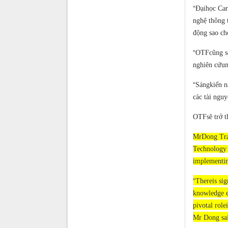
“
Đạihọc Carn
nghệ thông 
động sao ch
“
OTFcũng sẽ 
nghiên cứum
“
Sángkiến n
các tài ngu
OTFsẽ trở t
MrDong Tran
Technology 
implementin
“
Thereis sig
knowledge e
pivotal role
Mr Dong sai