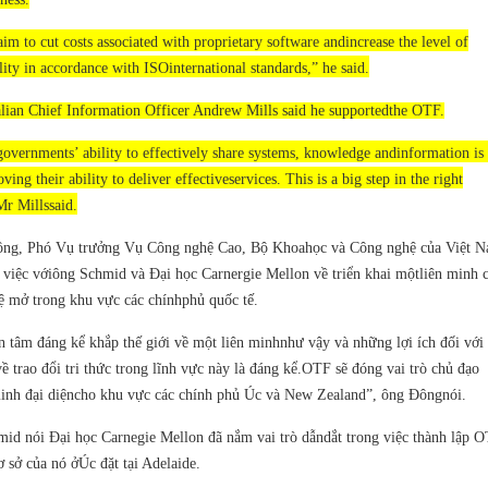
 aim to cut costs associated with proprietary software andincrease the level of
lity in accordance with ISOinternational standards,” he said.
lian Chief Information Officer Andrew Mills said he supportedthe OTF.
vernments’ ability to effectively share systems, knowledge andinformation is 
ving their ability to deliver effectiveservices. This is a big step in the right
Mr Millssaid.
ng, Phó Vụ trưởng Vụ Công nghệ Cao, Bộ Khoahọc và Công nghệ của Việt N
 việc vớiông Schmid và Đại học Carnergie Mellon về triển khai mộtliên minh c
ệ mở trong khu vực các chínhphủ quốc tế.
 tâm đáng kể khắp thế giới về một liên minhnhư vậy và những lợi ích đối với 
ề trao đổi tri thức trong lĩnh vực này là đáng kể.OTF sẽ đóng vai trò chủ đạo
minh đại diệncho khu vực các chính phủ Úc và New Zealand”, ông Đôngnói.
id nói Đại học Carnegie Mellon đã nắm vai trò dẫndắt trong việc thành lập 
 sở của nó ởÚc đặt tại Adelaide.