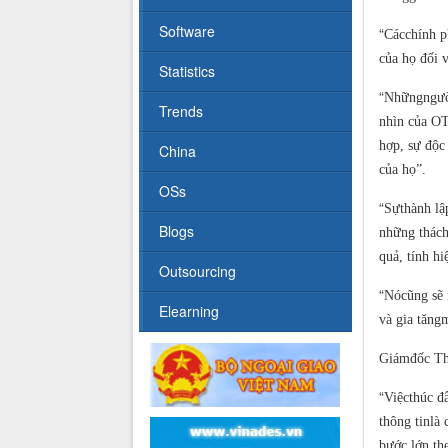
Software
“
Cácchính p
của họ đối 
Statistics
“
Nhữngngười
Trends
nhìn của OT
hợp, sự độc
China
của họ”.
OSs
“
Sựthành lập
Blogs
những thách
quả, tính h
Outsourcing
“
Nócũng sẽ 
Elearning
và gia tăng
Giámđốc Th
“
Việcthúc đẩ
thông tinlà 
bước lớn th