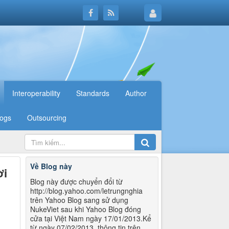
Interoperability
Standards
Author
logs
Outsourcing
Về Blog này
ời
Blog này được chuyển đổi từ
http://blog.yahoo.com/letrungnghia
trên Yahoo Blog sang sử dụng
NukeViet sau khi Yahoo Blog đóng
cửa tại Việt Nam ngày 17/01/2013.Kể
từ ngày 07/02/2013, thông tin trên