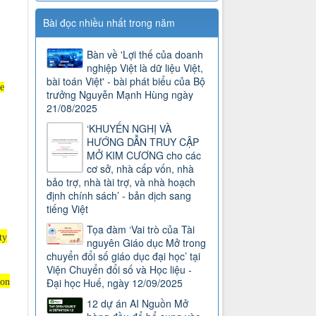
Bài đọc nhiều nhất trong năm
Bàn về 'Lợi thế của doanh
nghiệp Việt là dữ liệu Việt,
bài toán Việt' - bài phát biểu của Bộ
e
trưởng Nguyễn Mạnh Hùng ngày
21/08/2025
‘KHUYẾN NGHỊ VÀ
HƯỚNG DẪN TRUY CẬP
MỞ KIM CƯƠNG cho các
cơ sở, nhà cấp vốn, nhà
bảo trợ, nhà tài trợ, và nhà hoạch
định chính sách’ - bản dịch sang
tiếng Việt
Tọa đàm ‘Vai trò của Tài
ty
nguyên Giáo dục Mở trong
chuyển đổi số giáo dục đại học’ tại
Viện Chuyển đổi số và Học liệu -
Đại học Huế, ngày 12/09/2025
mon
12 dự án AI Nguồn Mở