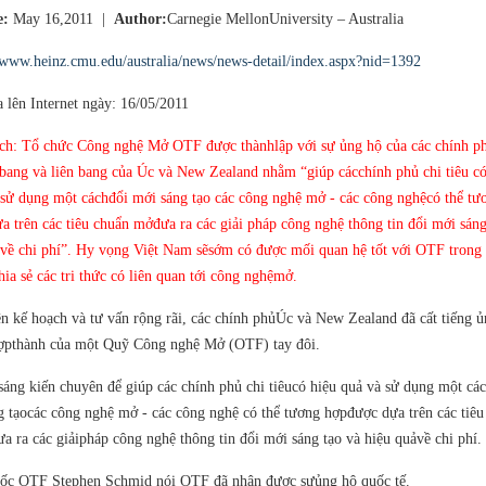
e:
May 16,2011 |
Author:
Carnegie MellonUniversity – Australia
/www.heinz.cmu.edu/australia/news/news-detail/index.aspx?nid=1392
 lên Internet ngày: 16/05/2011
ch: Tổ chức Công nghệ Mở OTF được thànhlập với sự ủng hộ của các chính p
bang và liên bang của Úc và New Zealand nhằm “giúp cácchính phủ chi tiêu c
 sử dụng một cáchđổi mới sáng tạo các công nghệ mở - các công nghệcó thể tư
a trên các tiêu chuẩn mởđưa ra các giải pháp công nghệ thông tin đổi mới sáng
 về chi phí”. Hy vọng Việt Nam sẽsớm có được mối quan hệ tốt với OTF trong 
hia sẻ các tri thức có liên quan tới công nghệmở.
n kế hoạch và tư vấn rộng rãi, các chính phủÚc và New Zealand đã cất tiếng ủ
ợpthành của một Quỹ Công nghệ Mở (OTF) tay đôi.
áng kiến chuyên để giúp các chính phủ chi tiêucó hiệu quả và sử dụng một cá
g tạocác công nghệ mở - các công nghệ có thể tương hợpđược dựa trên các tiêu
a ra các giảipháp công nghệ thông tin đổi mới sáng tạo và hiệu quảvề chi phí.
ốc OTF Stephen Schmid nói OTF đã nhận được sựủng hộ quốc tế.