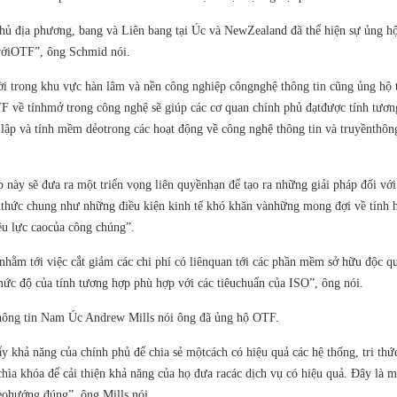
hủ địa phương, bang và Liên bang tại Úc và NewZealand đã thể hiện sự ủng h
vớiOTF”, ông Schmid nói.
 trong khu vực hàn lâm và nền công nghiệp côngnghệ thông tin cũng ủng hộ
F về tínhmở trong công nghệ sẽ giúp các cơ quan chính phủ đạtđược tính tươn
 lập và tính mềm dẻotrong các hoạt động về công nghệ thông tin và truyềnthôn
 này sẽ đưa ra một triển vọng liên quyềnhạn để tạo ra những giải pháp đối với
thức chung như những điều kiện kinh tế khó khăn vànhững mong đợi về tính 
iệu lực caocủa công chúng”.
nhằm tới việc cắt giảm các chi phí có liênquan tới các phần mềm sở hữu độc q
mức độ của tính tương hợp phù hợp với các tiêuchuẩn của ISO”, ông nói.
ông tin Nam Úc Andrew Mills nói ông đã ủng hộ OTF.
y khả năng của chính phủ để chia sẻ mộtcách có hiệu quả các hệ thống, tri thứ
chìa khóa để cải thiện khả năng của họ đưa racác dịch vụ có hiệu quả. Đây là m
eohướng đúng”, ông Mills nói.