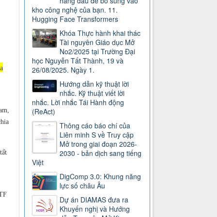
hàng đầu để bổ sung vào
kho công nghệ của bạn. 11.
Hugging Face Transformers
Khóa Thực hành khai thác
Tài nguyên Giáo dục Mở
No2/2025 tại Trường Đại
học Nguyễn Tất Thành, 19 và
a
26/08/2025. Ngày 1.
Hướng dẫn kỹ thuật lời
nhắc. Kỹ thuật viết lời
nhắc. Lời nhắc Tái Hành động
am,
(ReAct)
hia
Thông cáo báo chí của
Liên minh S về Truy cập
Mở trong giai đoạn 2026-
2030 - bản dịch sang tiếng
tất
Việt
DigComp 3.0: Khung năng
lực số châu Âu
OTF
Dự án DIAMAS đưa ra
Khuyến nghị và Hướng