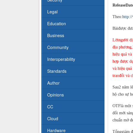
ReleaseDat
Legal
Theo:
http:/
Education
Bàiđược đưa
Business
Lờingười dị
Community
địa phương,
hiệu quả và
Interoperability
hợp được dự
và hiệu quả
Standards
traođổi và c
Author
Sau2 năm lê
Opinions
hộ cho sự h
CC
OTFlà một s
đổi mới sán
Cloud
chuẩn mở đư
Hardware
Tổnggiám đ