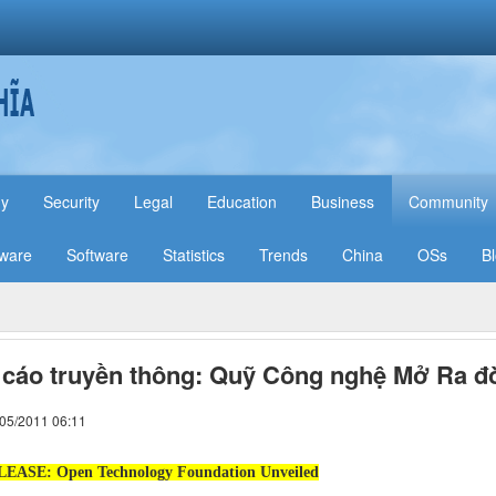
hy
Security
Legal
Education
Business
Community
ware
Software
Statistics
Trends
China
OSs
B
cáo truyền thông: Quỹ Công nghệ Mở Ra đ
/05/2011 06:11
ASE: Open Technology Foundation Unveiled