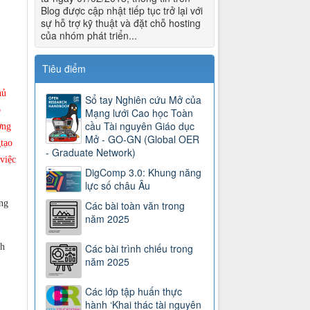
Blog được cập nhật tiếp tục trở lại với
sự hỗ trợ kỹ thuật và đặt chỗ hosting
của nhóm phát triển...
Tiêu điểm
hủ
Sổ tay Nghiên cứu Mở của
ó
Mạng lưới Cao học Toàn
cầu Tài nguyên Giáo dục
ơng
Mở - GO-GN (Global OER
tạo
- Graduate Network)
việc
DigComp 3.0: Khung năng
lực số châu Âu
ng
Các bài toàn văn trong
năm 2025
ch
Các bài trình chiếu trong
năm 2025
Các lớp tập huấn thực
hành ‘Khai thác tài nguyên