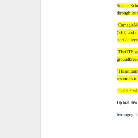
StephenSchm
through its 
“
CarnegieMel
(SEI) and in
start delive
“
TheOTF wil
groundbreak
“
Thisinitiat
resources to
TheOTF will
Dịchtài liệ
letrungnghi