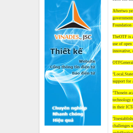
Aftertwo ye
governments
Foundation
TheOTF is a
use of open 
innovative, 
OTFGeneral 
“
Local,Stat
support for
“
Thosein aca
technology t
in their ICT
“
Itsestablis
challenges s
andeffective