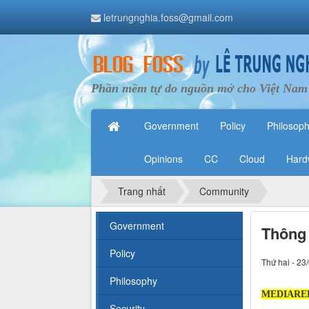
letrungnghia.foss@gmail.com
Phần mềm tự do nguồn mở cho Việt Nam
Government
Policy
Philosop
Opinions
CC
Cloud
Hard
Trang nhất
Community
Government
Thông 
Policy
Thứ hai - 23
Philosophy
MEDIARELE
Security