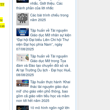
nhắc. Giới thiệu. Các
OTF
thành phần của lời nhắc
Các bài trình chiếu trong
năm 2025
te
 can
Tập huấn về Tài nguyên
Giáo dục Mở nhân sự kiện
“Đại hội Đại biểu Liên Chi hội Thư
viện Đại học phía Nam”, ngày
07/08/2025
Tập huấn về Tài nguyên
Giáo dục Mở trong Tọa
đàm và Đào tạo chuyển đổi số và
AI tại Trường Du lịch - Đại học Huế,
08/08/2025
Tập huấn thực hành ‘Khai
thác tài nguyên giáo dục
mở’ cho giáo viên phổ thông, bao
gồm cả giáo viên tiểu học và mầm
non tới hết năm 2025
10 mô hình ngôn ngữ lớn