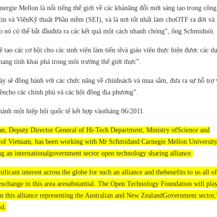
ergie Mellon là nổi tiếng thế giới về các khảnăng đổi mới sáng tạo trong công
tin và ViệnKỹ thuật Phần mềm (SEI), và là nơi tốt nhất làm choOTF ra đời và 
o nó có thể bắt đầuđưa ra các kết quả một cách nhanh chóng”, ông Schmidnói.
tạo các cơ hội cho các sinh viên làm tiến sĩvà giáo viên thực hiện được các d
ang tính khai phá trong môi trường thế giới thực”.
ày sẽ đồng hành với các chức năng về chínhsách và mua sắm, đưa ra sự hỗ trợ 
yêncho các chính phủ và các hội đồng địa phương”.
hành một hiệp hội quốc tế kết hợp vàotháng 06/2011.
, Deputy Director General of Hi-Tech Department, Ministry ofScience and
of Vietnam, has been working with Mr Schmidand Carnegie Mellon Universit
g an internationalgovernment sector open technology sharing alliance.
nificant interest across the globe for such an alliance and thebenefits to us all of
xchange in this area aresubstantial. The Open Technology Foundation will play
in this alliance representing the Australian and New ZealandGovernment sector,
d.