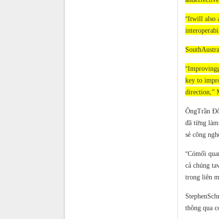
“
Itwill also
interoperabi
SouthAustra
“
Improvinggo
key to impro
direction,” 
ÔngTrần Đô
đã từng làm
sẻ công ngh
“
Cómối quan
cả chúng tav
trong liên 
StephenSchm
thông qua cơ