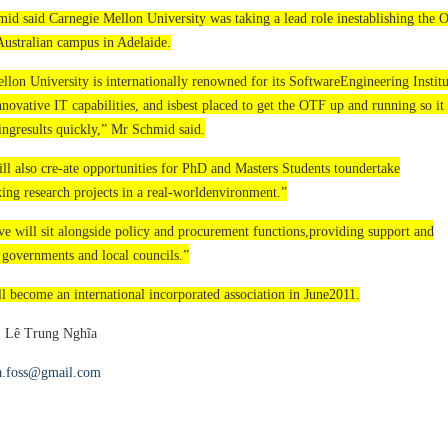
id said Carnegie Mellon University was taking a lead role inestablishing the 
Australian campus in Adelaide.
lon University is internationally renowned for its SoftwareEngineering Institu
novative IT capabilities, and isbest placed to get the OTF up and running so it
ringresults quickly,” Mr Schmid said.
l also cre-ate opportunities for PhD and Masters Students toundertake
ing research projects in a real-worldenvironment.”
ive will sit alongside policy and procurement functions,providing support and
 governments and local councils.”
 become an international incorporated association in June2011.
u: Lê Trung Nghĩa
a.foss@gmail.com