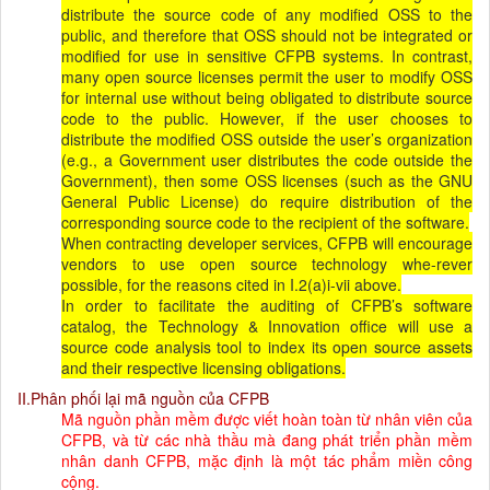
distribute the source code of any modified OSS to the
public, and therefore that OSS should not be integrated or
modified for use in sensitive CFPB systems. In contrast,
many open source licenses permit the user to modify OSS
for internal use without being obligated to distribute source
code to the public. However, if the user chooses to
distribute the modified OSS outside the user’s organization
(e.g., a Government user distributes the code outside the
Government), then some OSS licenses (such as the GNU
General Public License) do require distribution of the
corresponding source code to the recipient of the software.
When contracting developer services, CFPB will encourage
vendors to use open source technology whe-rever
possible, for the reasons cited in I.2(a)i-vii above.
In order to facilitate the auditing of CFPB’s software
catalog, the Technology & Innovation office will use a
source code analysis tool to index its open source assets
and their respective licensing obligations.
II.Phân phối lại mã nguồn của CFPB
Mã nguồn phần mềm được viết hoàn toàn từ nhân viên của
CFPB, và từ các nhà thầu mà đang phát triển phần mềm
nhân danh CFPB, mặc định là một tác phẩm miền công
cộng.