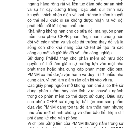
ngang hàng rộng rãi và liên tục đảm bảo sự an ninh
và sự tin cậy cường tráng. Đặc biệt, qui trình này
khuyến khích nhận diện và loại trừ các khiếm khuyết
có thể nếu khác đi sẽ không được nhận ra với đội
phát triển cốt lõi bị hạn chế hơn.
Khả năng không hạn chế để sửa đổi mã nguồn phần
mềm cho phép CFPB phản ứng nhanh chóng hơn
đối với các nhiệm vụ và các thị trường thay đổi và là
sống còn cho khả năng của CFPB để tạo ra các
công cụ mới và giữ tốc độ với nền công nghiệp.
Sử dụng PMNM thay cho phần mềm sở hữu độc
quyền có thể làm giảm sự nương tựa vào một nhà
phát triển hoặc nhà cung cấp phần mềm đặc biệt.
PMNM có thể được vận hành và duy trì từ nhiều nhà
cung cấp, vì thế làm giảm rào cản lối vào và ra.
Các giấy phép nguồn mở không hạn chế ai có thể sử
dụng phần mềm hay các lĩnh vực chuyên ngành
trong đó phần mềm có thể được sử dụng. Điều này
cho phép CFPB sử dụng lại bất tận các sản phẩm
dựa vào PMNM đang tồn tại để làm thỏa mãn những
nhu cầu mới nhanh chóng và đảm bảo tiết kiệm chi
phí đáng kể cho Văn phòng.
Vì chi phí bằng tiền của PMNM thường nằm trong sự