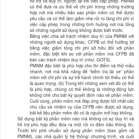
hỗ trợ và duy trì, ngược lại với việc cấp phép. PMNM
có thể đưa ra ưu thế về chi phí trong những trường
hợp nơi mà nhiều bản sao phần mềm có thể được
yêu cầu và có thể làm giảm nhẹ rủi ro tăng chi phí vì
việc cấp phép trong những tình huống nơi mà tổng
số những người sử dụng không được biết trước.
Bằng việc chia sẻ trách nhiệm duy trì của PMNM với
những người sử dụng khác, CFPB có thể hưởng lợi
bằng việc giảm tổng chi phí sở hữu đối với phần
mềm, đặc biệt khi so với phần mềm mà CFPB đã
bán các trách nhiệm duy trì (như, GOTS).
PMNM đặc biệt là phù hợp cho thí điểm và thử mẫu
nhanh, nơi mà khả năng để “kiểm tra lái xe” phần
mềm với chi phí và sự trễ hành chính tối thiểu có thể
là quan trọng. (b) Trong khi những xem xét đó có thể
là phù hợp, chúng có thể không là những động lực
khống chế cho bất kỳ quyết định nào về phần mềm.
Cuối cùng, phần mềm mà đáp ứng được tốt nhất các
nhu cầu và nhiệm vụ của CFPB nên được sử dụng,
bất kể liệu phần mềm đó có là nguồn mở hay không.
Sử dụng bất kỳ phần mềm nào mà không có sự duy trì và
hỗ trợ phù hợp đều đưa ra một rủi ro đảm bảo thông tin.
Trước khi phê chuẩn sử dụng phần mềm (bao gồm cả
PMNM), các nhà quản lý hệ thống/ chương trình, và cuối