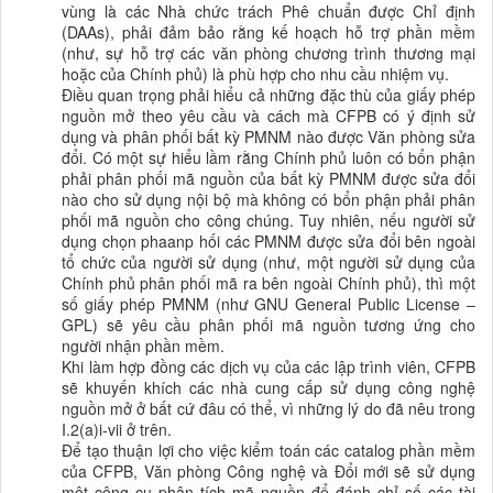
vùng là các Nhà chức trách Phê chuẩn được Chỉ định
(DAAs), phải đảm bảo rằng kế hoạch hỗ trợ phần mềm
(như, sự hỗ trợ các văn phòng chương trình thương mại
hoặc của Chính phủ) là phù hợp cho nhu cầu nhiệm vụ.
Điều quan trọng phải hiểu cả những đặc thù của giấy phép
nguồn mở theo yêu cầu và cách mà CFPB có ý định sử
dụng và phân phối bất kỳ PMNM nào được Văn phòng sửa
đổi. Có một sự hiểu lầm rằng Chính phủ luôn có bổn phận
phải phân phối mã nguồn của bất kỳ PMNM được sửa đổi
nào cho sử dụng nội bộ mà không có bổn phận phải phân
phối mã nguồn cho công chúng. Tuy nhiên, nếu người sử
dụng chọn phaanp hối các PMNM được sửa đổi bên ngoài
tổ chức của người sử dụng (như, một người sử dụng của
Chính phủ phân phối mã ra bên ngoài Chính phủ), thì một
số giấy phép PMNM (như GNU General Public License –
GPL) sẽ yêu cầu phân phối mã nguồn tương ứng cho
người nhận phần mềm.
Khi làm hợp đồng các dịch vụ của các lập trình viên, CFPB
sẽ khuyến khích các nhà cung cấp sử dụng công nghệ
nguồn mở ở bất cứ đâu có thể, vì những lý do đã nêu trong
I.2(a)i-vii ở trên.
Để tạo thuận lợi cho việc kiểm toán các catalog phần mềm
của CFPB, Văn phòng Công nghệ và Đổi mới sẽ sử dụng
một công cụ phân tích mã nguồn để đánh chỉ số các tài