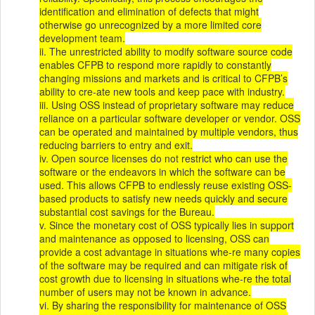
identification and elimination of defects that might
otherwise go unrecognized by a more limited core
development team.
ii. The unrestricted ability to modify software source code
enables CFPB to respond more rapidly to constantly
changing missions and markets and is critical to CFPB’s
ability to cre-ate new tools and keep pace with industry.
iii. Using OSS instead of proprietary software may reduce
reliance on a particular software developer or vendor. OSS
can be operated and maintained by multiple vendors, thus
reducing barriers to entry and exit.
iv. Open source licenses do not restrict who can use the
software or the endeavors in which the software can be
used. This allows CFPB to endlessly reuse existing OSS-
based products to satisfy new needs quickly and secure
substantial cost savings for the Bureau.
v. Since the monetary cost of OSS typically lies in support
and maintenance as opposed to licensing, OSS can
provide a cost advantage in situations whe-re many copies
of the software may be required and can mitigate risk of
cost growth due to licensing in situations whe-re the total
number of users may not be known in advance.
vi. By sharing the responsibility for maintenance of OSS