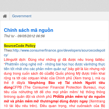
Government
Chính sách mã nguồn
Thứ tư - 09/05/2012 06:56
SourceCode Policy
Theo:
http://www.consumerfinance.gov/developers/sourcecodepoli
cy/
Lờingười dịch: Đúng như những gì đã được nêu trong tàiliệu:
“
Pháttriển công nghệ mở - những bài học học được vànhững thực
tiễn tốt nhất cho các phần mềm quân sự
”
,bây giờ là lúc nhưng nội
dung trong cuốn sách đó củaBộ Quốc phòng Mỹ được triển khai
rộng ra tới các cơquan khác của Chính phủ (Xem trang ), mà cụ
thể ở đâylà
Vănphòng Bảo vệ Tài chính Người tiêu
dùng
CFPB (The Consumer Financial Protection Bureau), mục
tiêu của nóhướng tới để cho mọi phần mềm/ hệ thống thông
tintrong quân đội và chính phủ
PHẢIlà phần mềm tự do nguồn
mở và phần mềm mở thươngmại dùng được ngay
(Xemtrang
10 tài liệu nêu trên). Điều quan trọng, như cuốnsách của Bộ