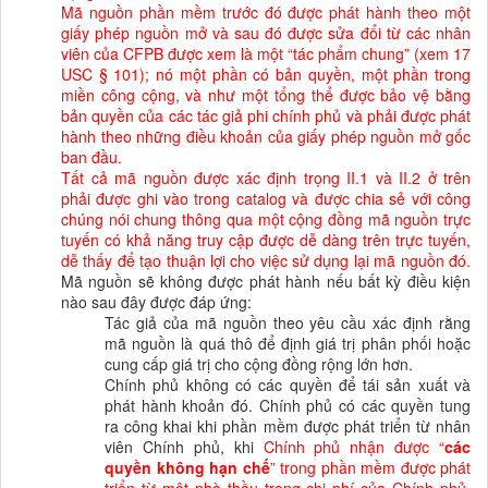
Mã nguồn phần mềm trước đó được phát hành theo một
giấy phép nguồn mở và sau đó được sửa đổi từ các nhân
viên của CFPB được xem là một “tác phẩm chung” (xem 17
USC § 101); nó một phần có bản quyền, một phần trong
miền công cộng, và như một tổng thể được bảo vệ bằng
bản quyền của các tác giả phi chính phủ và phải được phát
hành theo những điều khoản của giấy phép nguồn mở gốc
ban đầu.
Tất cả mã nguồn được xác định trọng II.1 và II.2 ở trên
phải được ghi vào trong catalog và được chia sẻ với công
chúng nói chung thông qua một cộng đồng mã nguồn trực
tuyến có khả năng truy cập được dễ dàng trên trực tuyến,
dễ thấy để tạo thuận lợi cho việc sử dụng lại mã nguồn đó.
Mã nguồn sẽ không được phát hành nếu bất kỳ điều kiện
nào sau đây được đáp ứng:
Tác giả của mã nguồn theo yêu cầu xác định rằng
mã nguồn là quá thô để định giá trị phân phối hoặc
cung cấp giá trị cho cộng đồng rộng lớn hơn.
Chính phủ không có các quyền để tái sản xuất và
phát hành khoản đó. Chính phủ có các quyền tung
ra công khai khi phần mềm được phát triển từ nhân
viên Chính phủ, khi
Chính phủ nhận được “
các
quyền không hạn chế
” trong phần mềm được phát