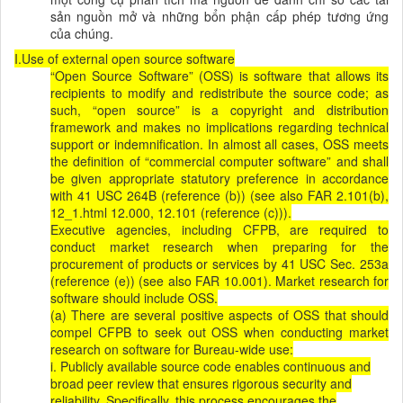
sản nguồn mở và những bổn phận cấp phép tương ứng
của chúng.
I.Use of external open source software
“Open Source Software” (OSS) is software that allows its
recipients to modify and redistribute the source code; as
such, “open source” is a copyright and distribution
framework and makes no implications regarding technical
support or indemnification. In almost all cases, OSS meets
the definition of “commercial computer software” and shall
be given appropriate statutory preference in accordance
with 41 USC 264B (reference (b)) (see also FAR 2.101(b),
12_1.html 12.000, 12.101 (reference (c))).
Executive agencies, including CFPB, are required to
conduct market research when preparing for the
procurement of products or services by 41 USC Sec. 253a
(reference (e)) (see also FAR 10.001). Market research for
software should include OSS.
(a) There are several positive aspects of OSS that should
compel CFPB to seek out OSS when conducting market
research on software for Bureau-wide use:
i. Publicly available source code enables continuous and
broad peer review that ensures rigorous security and
reliability. Specifically, this process encourages the