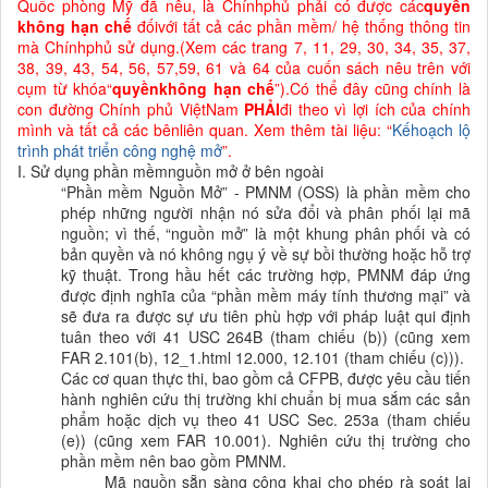
Quốc phòng Mỹ đã nêu, là
Chínhphủ phải có được các
quyền
không hạn chế
đốivới tất cả các phần mềm/ hệ thống thông tin
mà Chínhphủ sử dụng
.(Xem các trang 7, 11, 29, 30, 34, 35, 37,
38, 39, 43, 54, 56, 57,59, 61 và 64 của cuốn sách nêu trên với
cụm từ khóa“
quyềnkhông hạn chế
”).Có thể đây cũng chính là
con đường Chính phủ ViệtNam
PHẢI
đi theo vì lợi ích của chính
mình và tất cả các bênliên quan. Xem thêm tài liệu: “
Kếhoạch lộ
trình phát triển công nghệ mở
”.
I. Sử dụng phần mềmnguồn mở ở bên ngoài
“Phần mềm Nguồn Mở” - PMNM (OSS) là phần mềm cho
phép những người nhận nó sửa đổi và phân phối lại mã
nguồn; vì thế, “nguồn mở” là một khung phân phối và có
bản quyền và nó không ngụ ý về sự bồi thường hoặc hỗ trợ
kỹ thuật. Trong hầu hết các trường hợp, PMNM đáp ứng
được định nghĩa của “phần mềm máy tính thương mại” và
sẽ đưa ra được sự ưu tiên phù hợp với pháp luật qui định
tuân theo với 41 USC 264B (tham chiếu (b)) (cũng xem
FAR 2.101(b), 12_1.html 12.000, 12.101 (tham chiếu (c))).
Các cơ quan thực thi, bao gồm cả CFPB, được yêu cầu tiến
hành nghiên cứu thị trường khi chuẩn bị mua sắm các sản
phẩm hoặc dịch vụ theo 41 USC Sec. 253a (tham chiếu
(e)) (cũng xem FAR 10.001). Nghiên cứu thị trường cho
phần mềm nên bao gồm PMNM.
Mã nguồn sẵn sàng công khai cho phép rà soát lại