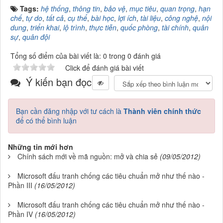
Tags:
hệ thống
,
thông tin
,
bảo vệ
,
mục tiêu
,
quan trọng
,
hạn
chế
,
tự do
,
tất cả
,
cụ thể
,
bài học
,
lợi ích
,
tài liệu
,
công nghệ
,
nội
dung
,
triển khai
,
lộ trình
,
thực tiễn
,
quốc phòng
,
tài chính
,
quân
sự
,
quân đội
Tổng số điểm của bài viết là: 0 trong 0 đánh giá
Click để đánh giá bài viết
Ý kiến bạn đọc
Bạn cần đăng nhập với tư cách là
Thành viên chính thức
để có thể bình luận
Những tin mới hơn
Chính sách mới về mã nguồn: mở và chia sẻ
(09/05/2012)
Microsoft đấu tranh chống các tiêu chuẩn mở như thế nào -
Phần III
(16/05/2012)
Microsoft đấu tranh chống các tiêu chuẩn mở như thế nào -
Phần IV
(16/05/2012)