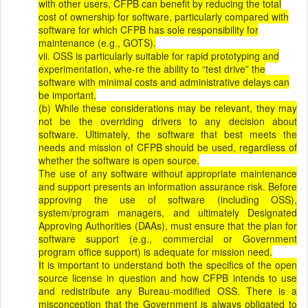
with other users, CFPB can benefit by reducing the total
cost of ownership for software, particularly compared with
software for which CFPB has sole responsibility for
maintenance (e.g., GOTS).
vii. OSS is particularly suitable for rapid prototyping and
experimentation, whe-re the ability to “test drive” the
software with minimal costs and administrative delays can
be important.
(b) While these considerations may be relevant, they may
not be the overriding drivers to any decision about
software. Ultimately, the software that best meets the
needs and mission of CFPB should be used, regardless of
whether the software is open source.
The use of any software without appropriate maintenance
and support presents an information assurance risk. Before
approving the use of software (including OSS),
system/program managers, and ultimately Designated
Approving Authorities (DAAs), must ensure that the plan for
software support (e.g., commercial or Government
program office support) is adequate for mission need.
It is important to understand both the specifics of the open
source license in question and how CFPB intends to use
and redistribute any Bureau-modified OSS. There is a
misconception that the Government is always obligated to