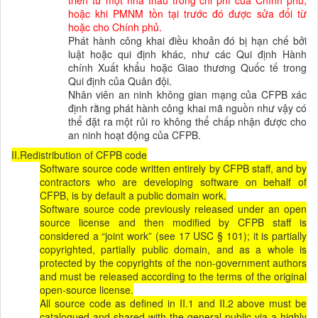
triển từ một nhà thầu trong chi phí của Chính phủ,
hoặc khi PMNM tồn tại trước đó được sửa đổi từ
hoặc cho Chính phủ.
Phát hành công khai điều khoản đó bị hạn chế bởi
luật hoặc qui định khác, như các Qui định Hành
chính Xuất khẩu hoặc Giao thương Quốc tế trong
Qui định của Quân đội.
Nhân viên an ninh không gian mạng của CFPB xác
định rằng phát hành công khai mã nguồn như vậy có
thể đặt ra một rủi ro không thể chấp nhận được cho
an ninh hoạt động của CFPB.
II.Redistribution of CFPB code
Software source code written entirely by CFPB staff, and by
contractors who are developing software on behalf of
CFPB, is by default a public domain work.
Software source code previously released under an open
source license and then modified by CFPB staff is
considered a “joint work” (see 17 USC § 101); it is partially
copyrighted, partially public domain, and as a whole is
protected by the copyrights of the non-government authors
and must be released according to the terms of the original
open-source license.
All source code as defined in II.1 and II.2 above must be
catalogued and shared with the general public via a highly