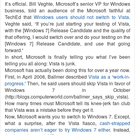
It’s official. Bill Veghte, Microsoft’s senior VP for Windows
business, told an audience of the Microsoft faithful at
TechEd that
Windows users should not switch to Vista
.
Veghte said, “If you’re just starting your testing of Vista,
with the [Windows 7] Release Candidate and the quality of
that offering, I would switch over and do your testing on the
[Windows 7] Release Candidate, and use that going
forward.”
In short, Microsoft is finally telling you what I’ve been
telling you all along: Vista is junk.
Microsoft has actually been doing this for over a year now.
First, in April 2008, Ballmer described
Vista as a “work-in-
progress.”
Then, he said users should skip Vista in favor of
Windows 7 in October
(http://blogs.computerworld.com/ballmer_says_skip_vista).
How many times must Microsoft tell its knee-jerk fan club
that Vista was a mistake before they get it.
Now, Microsoft wants you to switch to Windows 7. Except,
what a surprise, after the Vista fiasco,
cash-strapped
companies aren’t eager to try Windows 7 either
. Instead,