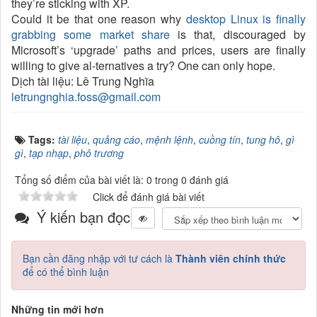
they’re sticking with XP.
Could it be that one reason why
desktop Linux is finally
grabbing some market share
is that, discouraged by
Microsoft’s ‘upgrade’ paths and prices, users are finally
willing to give al-ternatives a try? One can only hope.
Dịch tài liệu: Lê Trung Nghĩa
letrungnghia.foss@gmail.com
Tags:
tài liệu
,
quảng cáo
,
mệnh lệnh
,
cuồng tín
,
tung hô
,
gì
gì
,
tạp nhạp
,
phô trương
Tổng số điểm của bài viết là: 0 trong 0 đánh giá
Click để đánh giá bài viết
Ý kiến bạn đọc
Bạn cần đăng nhập với tư cách là
Thành viên chính thức
để có thể bình luận
Những tin mới hơn