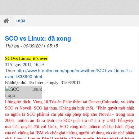
Legal
SCO vs Linux: đã xong
Thứ ba - 06/09/2011 05:15
SCOvs Linux: it's over
31August 2011, 16:29
Theo:
http://www.h-online.com/open/news/item/SCO-vs-Linux-it-s-
over-1333900.html
Bàiđược đưa lên Internet ngày: 31/08/2011
Lờingười dịch: Vòng 10 Tòa án Phúc thẩm tại Denver,Colorado, vụ kiện
SCO vs Novell, SCO lại thua. Kháng án bịtừ chối. “Phán quyết mới nhất
có nghĩa là SCO phảitrả chi phí cấp phép tiếp cho Novell - trong năm
2008, mộttòa án đã ra lệnh cho SCO phải trả cỡ 2.5 tỷ USD. Bằngviệc
mất bản quyền đối với Unix, SCO cũng mất luôncơ sở cho hành động
của nó chống lại IBM và chốnglại những người sử dụng và các nhà phân