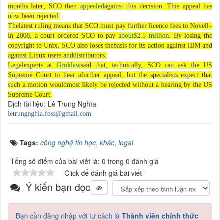
months later; SCO then
appealed
against this decision. This appeal has
now been rejected.
Thelatest ruling means that SCO must pay further licence fees to Novell–
in 2008, a court ordered SCO to pay
about$2.5 million
. By losing the
copyright to Unix, SCO also loses thebasis for its action against IBM and
against Linux users anddistributors.
Legalexperts at
Groklaw
said that, technically, SCO can ask the US
Supreme Court to hear afurther appeal, but the specialists expect that
such a motion wouldmost likely be rejected without a hearing by the US
Supreme Court.
Dịch tài liệu: Lê Trung Nghĩa
letrungnghia.foss@gmail.com
Tags:
công nghệ tin học
,
khác
,
legal
Tổng số điểm của bài viết là: 0 trong 0 đánh giá
Click để đánh giá bài viết
Ý kiến bạn đọc
Bạn cần đăng nhập với tư cách là
Thành viên chính thức