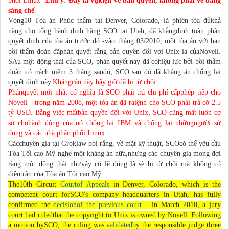
phối Linux”.
Lưu ý: Đây là vụkiện về bản quyền, không phải về bằng
sáng chế
.
Vòng10 Tòa án Phúc thẩm tại Denver, Colorado, là phiên tòa đủkhả
năng cho tổng hành dinh hãng SCO tại Utah, đã khẳngđịnh toàn phần
quyết định của tòa án trước đó -vào tháng 03/2010, một tòa án với ban
bồi thẩm đoàn đãphán quyết rằng bản quyền đối với Unix là củaNovell.
SAu một động thái của SCO, phán quyết này đã cóhiệu lực bởi bồi thẩm
đoàn có trách niệm 3 tháng sauđó; SCO sau đó đã kháng án chống lại
quyết định này.
Khángcáo này bây giờ đã bị từ chối
.
Phánquyết mới nhất có nghĩa là SCO phải trả chi phí cấpphép tiếp cho
Novell - trong năm 2008, một tòa án đã ralệnh cho SCO phải trả cỡ 2.5
tỷ USD. Bằng việc mấtbản quyền đối với Unix, SCO cũng mất luôn cơ
sở chohành động của nó chống lại IBM và chống lại nhữngngười sử
dụng và các nhà phân phối Linux.
Cácchuyên gia tại Groklaw nói rằng, về mặt kỹ thuật, SCOcó thể yêu cầu
Tòa Tối cao Mỹ nghe một kháng án nữa,nhưng các chuyên gia mong đợi
rằng một động thái nhưvậy có lẽ đúng là sẽ bị từ chối mà không có
điềutrần của Tòa án Tối cao Mỹ.
The10th Circuit
Courtof Appeals
in Denver, Colorado, which is the
competent court forSCO's company headquarters in Utah, has fully
confirmed the
decisionof the previous court
– in March 2010, a jury
court had ruledthat the copyright to Unix is owned by Novell. Following
a motion bySCO, the ruling was
validated
by the responsible judge three